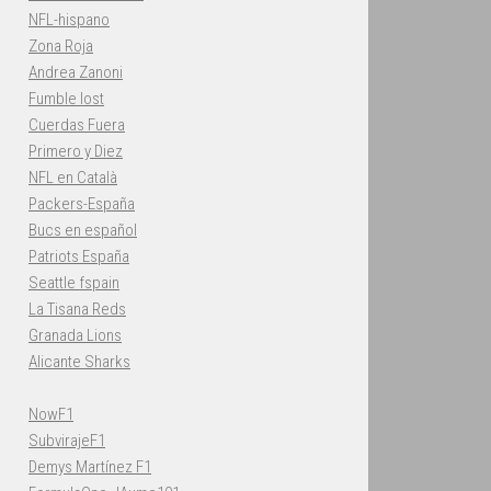
NFL-hispano
Zona Roja
Andrea Zanoni
Fumble lost
Cuerdas Fuera
Primero y Diez
NFL en Català
Packers-España
Bucs en español
Patriots España
Seattle fspain
La Tisana Reds
Granada Lions
Alicante Sharks
NowF1
SubvirajeF1
Demys Martínez F1