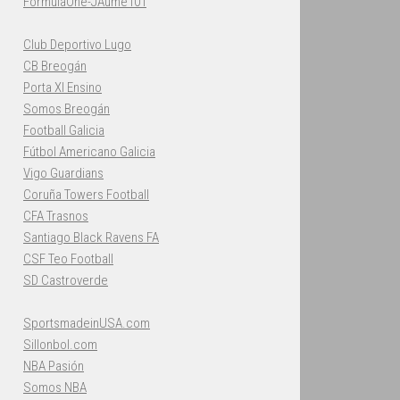
FormulaOne-JAume101
Club Deportivo Lugo
CB Breogán
Porta XI Ensino
Somos Breogán
Football Galicia
Fútbol Americano Galicia
Vigo Guardians
Coruña Towers Football
CFA Trasnos
Santiago Black Ravens FA
CSF Teo Football
SD Castroverde
SportsmadeinUSA.com
Sillonbol.com
NBA Pasión
Somos NBA