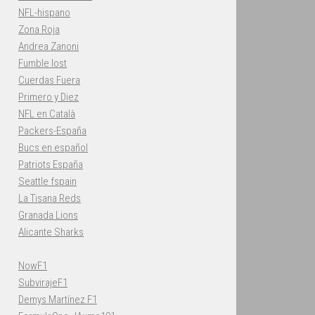
NFL-hispano
Zona Roja
Andrea Zanoni
Fumble lost
Cuerdas Fuera
Primero y Diez
NFL en Català
Packers-España
Bucs en español
Patriots España
Seattle fspain
La Tisana Reds
Granada Lions
Alicante Sharks
NowF1
SubvirajeF1
Demys Martínez F1