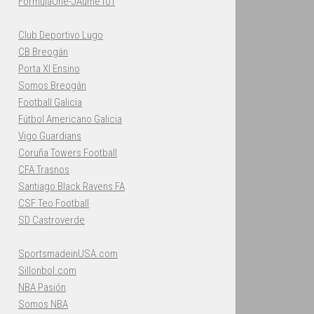
FormulaOne-JAume101
Club Deportivo Lugo
CB Breogán
Porta XI Ensino
Somos Breogán
Football Galicia
Fútbol Americano Galicia
Vigo Guardians
Coruña Towers Football
CFA Trasnos
Santiago Black Ravens FA
CSF Teo Football
SD Castroverde
SportsmadeinUSA.com
Sillonbol.com
NBA Pasión
Somos NBA