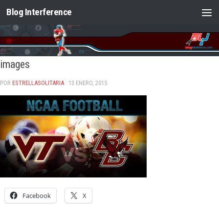
Blog Interference
Saltar al contenido
images
POR
ESTRELLASOLITARIA
· 13 ENERO, 2015
Facebook
X