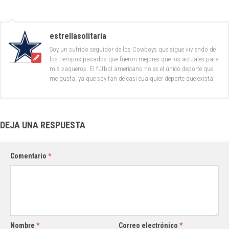
estrellasolitaria
Soy un sufrido seguidor de los Cowboys que sigue viviendo de
los tiempos pasados que fueron mejores que los actuales para
mis vaqueros. El fútbol americano no es el único deporte que
me gusta, ya que soy fan de casi cualquier deporte que exista.
DEJA UNA RESPUESTA
Comentario
*
Nombre
*
Correo electrónico
*