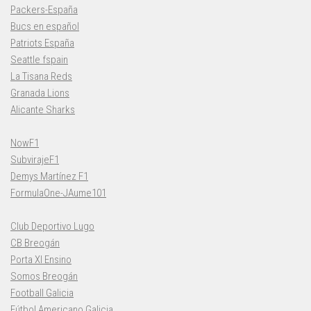
Packers-España
Bucs en español
Patriots España
Seattle fspain
La Tisana Reds
Granada Lions
Alicante Sharks
NowF1
SubvirajeF1
Demys Martínez F1
FormulaOne-JAume101
Club Deportivo Lugo
CB Breogán
Porta XI Ensino
Somos Breogán
Football Galicia
Fútbol Americano Galicia