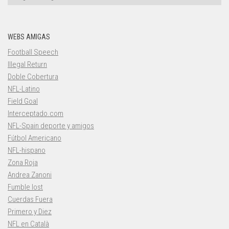
WEBS AMIGAS
Football Speech
Illegal Return
Doble Cobertura
NFL-Latino
Field Goal
Interceptado.com
NFL-Spain deporte y amigos
Fútbol Americano
NFL-hispano
Zona Roja
Andrea Zanoni
Fumble lost
Cuerdas Fuera
Primero y Diez
NFL en Català