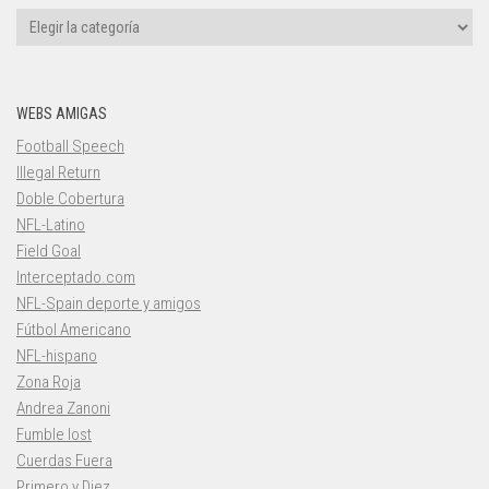
Categorías
WEBS AMIGAS
Football Speech
Illegal Return
Doble Cobertura
NFL-Latino
Field Goal
Interceptado.com
NFL-Spain deporte y amigos
Fútbol Americano
NFL-hispano
Zona Roja
Andrea Zanoni
Fumble lost
Cuerdas Fuera
Primero y Diez