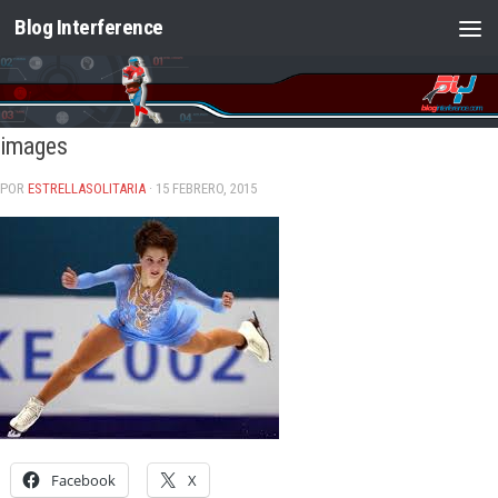
Blog Interference
Saltar al contenido
images
POR
ESTRELLASOLITARIA
· 15 FEBRERO, 2015
Facebook
X