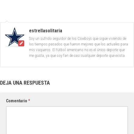
estrellasolitaria
Soy un sufrido seguidor de los Cowboys que sigue viviendo de
los tiempos pasados que fueron mejores que los actuales para
mis vaqueros. El fútbol americano no es el único deporte que
me gusta, ya que soy fan de casi cualquier deporte que exista.
DEJA UNA RESPUESTA
Comentario
*