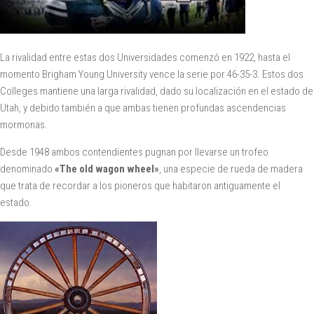
La rivalidad entre estas dos Universidades comenzó en 1922, hasta el
momento Brigham Young University vence la serie por 46-35-3. Estos dos
Colleges mantiene una larga rivalidad, dado su localización en el estado de
Utah, y debido también a que ambas tienen profundas ascendencias
mormonas.
Desde 1948 ambos contendientes pugnan por llevarse un trofeo
denominado
«The old wagon wheel»
, una especie de rueda de madera
que trata de recordar a los pioneros que habitaron antiguamente el
estado.