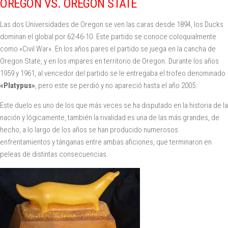
OREGON VS. OREGON STATE
Las dos Universidades de Oregon se ven las caras desde 1894, los Ducks
dominan el global por 62-46-10. Este partido se conoce coloquialmente
como «Civil War». En los años pares el partido se juega en la cancha de
Oregon State, y en los impares en territorio de Oregon. Durante los años
1959 y 1961, al vencedor del partido se le entregaba el trofeo denominado
«Platypus»
, pero este se perdió y no apareció hasta el año 2005.
Este duelo es uno de los que más veces se ha disputado en la historia de la
nación y lógicamente, también la rivalidad es una de las más grandes, de
hecho, a lo largo de los años se han producido numerosos
enfrentamientos y tánganas entre ambas aficiones, que terminaron en
peleas de distintas consecuencias.