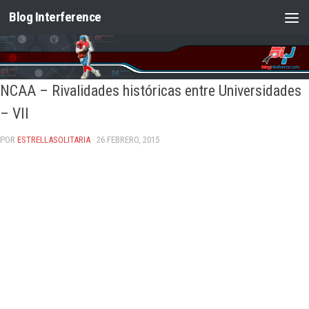
Blog Interference
Saltar al contenido
NCAA – Rivalidades históricas entre Universidades
– VII
POR
ESTRELLASOLITARIA
· 26 FEBRERO, 2015