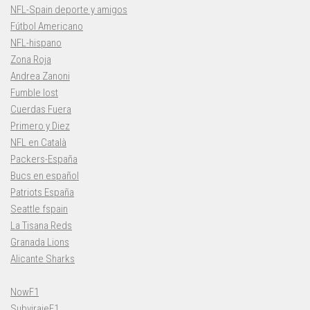
NFL-Spain deporte y amigos
Fútbol Americano
NFL-hispano
Zona Roja
Andrea Zanoni
Fumble lost
Cuerdas Fuera
Primero y Diez
NFL en Català
Packers-España
Bucs en español
Patriots España
Seattle fspain
La Tisana Reds
Granada Lions
Alicante Sharks
NowF1
SubvirajeF1