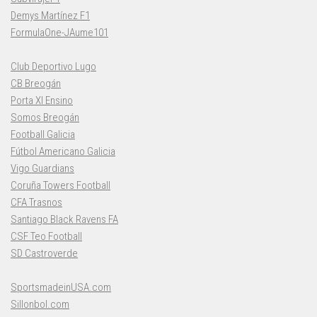
Demys Martínez F1
FormulaOne-JAume101
Club Deportivo Lugo
CB Breogán
Porta XI Ensino
Somos Breogán
Football Galicia
Fútbol Americano Galicia
Vigo Guardians
Coruña Towers Football
CFA Trasnos
Santiago Black Ravens FA
CSF Teo Football
SD Castroverde
SportsmadeinUSA.com
Sillonbol.com