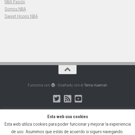
NBA Pasión
Somos NBA
Sweet Hoops NBA
Funciona con
- Diseñado con el
Tema Hueman
Esta web usa cookies
Esta web utiliza cookies para poder funcionar y mejorar la experiencia
Web creada, alojada y mantenida por Café Dixital SL - 2026.
de uso. Asumimos que estás de acuerdo si sigues navegando.
Visítanos en
https://cafedixital.com
o ponte en contacto con