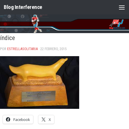
Blog Interference
Saltar al contenido
índice
POR
ESTRELLASOLITARIA
· 22 FEBRERO, 2015
Facebook
X