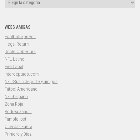
Categorías
WEBS AMIGAS
Football Speech
Illegal Return
Doble Cobertura
NFL-Latino
Field Goal
Interceptado.com
NFL-Spain deporte y amigos
Fútbol Americano
NFL-hispano
Zona Roja
Andrea Zanoni
Fumble lost
Cuerdas Fuera
Primero y Diez