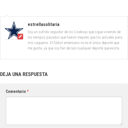
estrellasolitaria
Soy un sufrido seguidor de los Cowboys que sigue viviendo de
los tiempos pasados que fueron mejores que los actuales para
mis vaqueros. El fútbol americano no es el único deporte que
me gusta, ya que soy fan de casi cualquier deporte que exista.
DEJA UNA RESPUESTA
Comentario
*