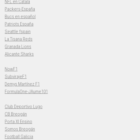
NFL en Català
Packers-España
Bucs en español
Patriots España
Seattle fspain
La Tisana Reds
Granada Lions
Alicante Sharks
NowF1
SubvirajeF1
Demys Martínez F1
FormulaOne-JAume101
Club Deportivo Lugo
CB Breogán
Porta XI Ensino
Somos Breogán
Football Galicia