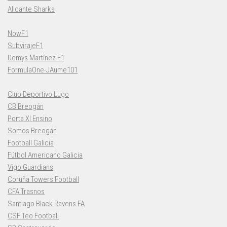
Alicante Sharks
NowF1
SubvirajeF1
Demys Martínez F1
FormulaOne-JAume101
Club Deportivo Lugo
CB Breogán
Porta XI Ensino
Somos Breogán
Football Galicia
Fútbol Americano Galicia
Vigo Guardians
Coruña Towers Football
CFA Trasnos
Santiago Black Ravens FA
CSF Teo Football