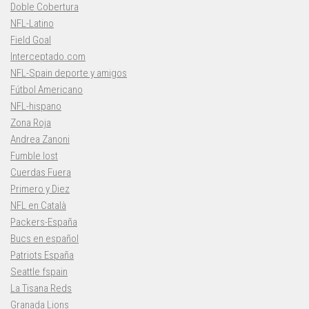
Doble Cobertura
NFL-Latino
Field Goal
Interceptado.com
NFL-Spain deporte y amigos
Fútbol Americano
NFL-hispano
Zona Roja
Andrea Zanoni
Fumble lost
Cuerdas Fuera
Primero y Diez
NFL en Català
Packers-España
Bucs en español
Patriots España
Seattle fspain
La Tisana Reds
Granada Lions