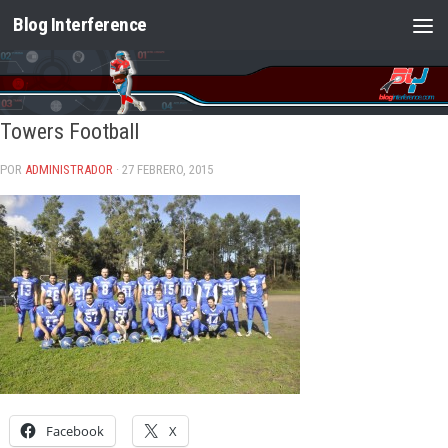
Blog Interference
Saltar al contenido
Towers Football
POR
ADMINISTRADOR
· 27 FEBRERO, 2015
Facebook
X