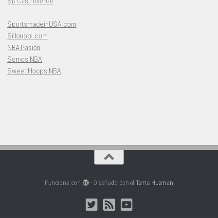
SD Castroverde
SportsmadeinUSA.com
Sillonbol.com
NBA Pasión
Somos NBA
Sweet Hoops NBA
Funciona con
- Diseñado con el
Tema Hueman