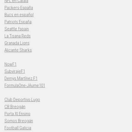
NFL en Català
Packers-España
Bucs en español
Patriots España
Seattle fspain
La Tisana Reds
Granada Lions
Alicante Sharks
NowF1
SubvirajeF1
Demys Martínez F1
FormulaOne-JAume101
Club Deportivo Lugo
CB Breogán
Porta XI Ensino
Somos Breogán
Football Galicia