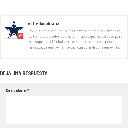
estrellasolitaria
Soy un sufrido seguidor de los Cowboys que sigue viviendo de
los tiempos pasados que fueron mejores que los actuales para
mis vaqueros. El fútbol americano no es el único deporte que
me gusta, ya que soy fan de casi cualquier deporte que exista.
DEJA UNA RESPUESTA
Comentario
*