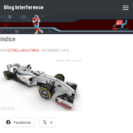
Blog Interference
Saltar al contenido
índice
POR
ESTRELLASOLITARIA
· 28 FEBRERO, 2015
Facebook
X