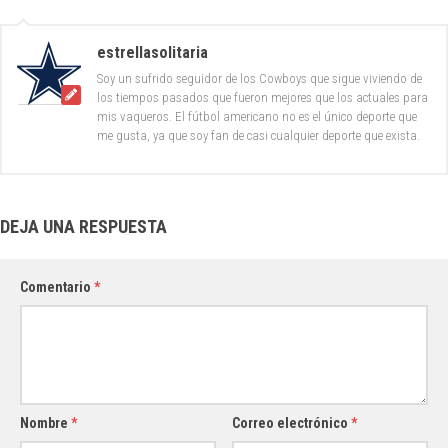
estrellasolitaria
Soy un sufrido seguidor de los Cowboys que sigue viviendo de
los tiempos pasados que fueron mejores que los actuales para
mis vaqueros. El fútbol americano no es el único deporte que
me gusta, ya que soy fan de casi cualquier deporte que exista.
DEJA UNA RESPUESTA
Comentario
*
Nombre
*
Correo electrónico
*