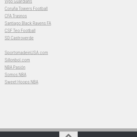
Vigo Guardians
Coruña Towers Football
CFA Trasnos
Santiago Black Ravens FA
CSF Teo Football
SD Castroverde
SportsmadeinUSA.com
Sillonbol.com
NBA Pasión
Somos NBA
Sweet Hoops NBA