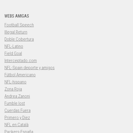
WEBS AMIGAS
Football Speech
Illegal Return
Doble Cobertura
NFL-Latino
Field Goal
Interceptado.com
NFL-Spain deporte y amigos
Fútbol Americano
NFL-hispano
Zona Roja
Andrea Zanoni
Fumble lost
Cuerdas Fuera
Primero y Diez
NFL en Català
Packers-España