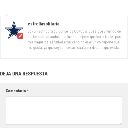
estrellasolitaria
Soy un sufrido seguidor de los Cowboys que sigue viviendo de
los tiempos pasados que fueron mejores que los actuales para
mis vaqueros. El fútbol americano no es el único deporte que
me gusta, ya que soy fan de casi cualquier deporte que exista.
DEJA UNA RESPUESTA
Comentario
*