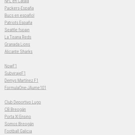
NFL en Català
Packers-España
Bucs en español
Patriots España
Seattle fspain
La Tisana Reds
Granada Lions
Alicante Sharks
NowF1
SubvirajeF1
Demys Martínez F1
FormulaOne-JAume101
Club Deportivo Lugo
CB Breogán
Porta XI Ensino
Somos Breogán
Football Galicia