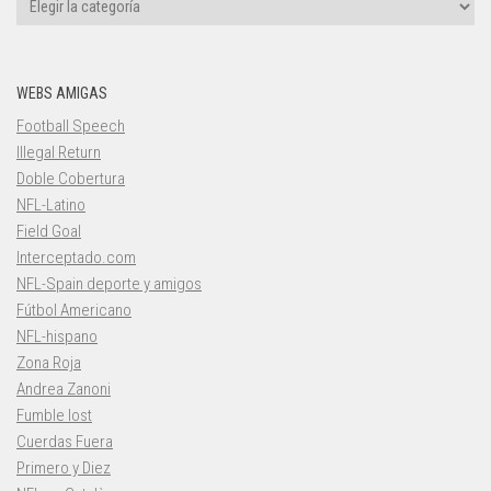
WEBS AMIGAS
Football Speech
Illegal Return
Doble Cobertura
NFL-Latino
Field Goal
Interceptado.com
NFL-Spain deporte y amigos
Fútbol Americano
NFL-hispano
Zona Roja
Andrea Zanoni
Fumble lost
Cuerdas Fuera
Primero y Diez