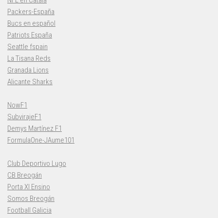
Packers-España
Bucs en español
Patriots España
Seattle fspain
La Tisana Reds
Granada Lions
Alicante Sharks
NowF1
SubvirajeF1
Demys Martínez F1
FormulaOne-JAume101
Club Deportivo Lugo
CB Breogán
Porta XI Ensino
Somos Breogán
Football Galicia