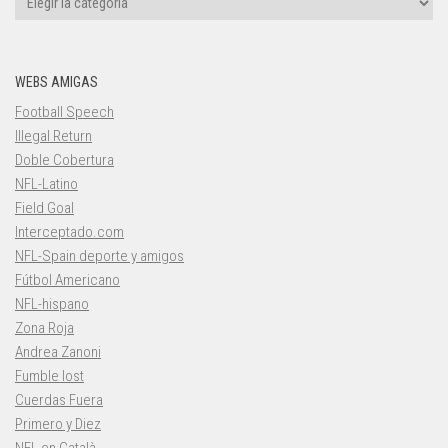
WEBS AMIGAS
Football Speech
Illegal Return
Doble Cobertura
NFL-Latino
Field Goal
Interceptado.com
NFL-Spain deporte y amigos
Fútbol Americano
NFL-hispano
Zona Roja
Andrea Zanoni
Fumble lost
Cuerdas Fuera
Primero y Diez
NFL en Català