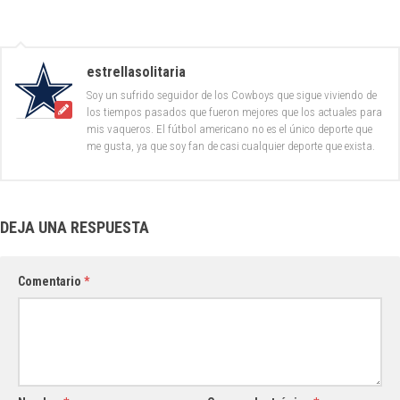
estrellasolitaria
Soy un sufrido seguidor de los Cowboys que sigue viviendo de
los tiempos pasados que fueron mejores que los actuales para
mis vaqueros. El fútbol americano no es el único deporte que
me gusta, ya que soy fan de casi cualquier deporte que exista.
DEJA UNA RESPUESTA
Comentario
*