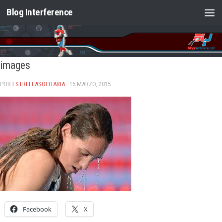
Blog Interference
Saltar al contenido
images
POR
ESTRELLASOLITARIA
· 15 MARZO, 2015
Facebook
X