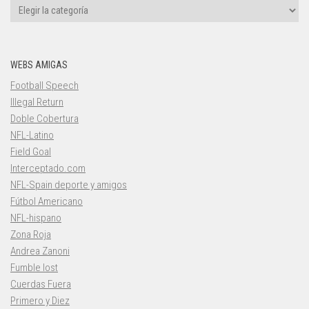
Categorías
WEBS AMIGAS
Football Speech
Illegal Return
Doble Cobertura
NFL-Latino
Field Goal
Interceptado.com
NFL-Spain deporte y amigos
Fútbol Americano
NFL-hispano
Zona Roja
Andrea Zanoni
Fumble lost
Cuerdas Fuera
Primero y Diez