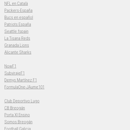
NFL en Català
Packers-España
Bucs en español
Patriots España
Seattle fspain
La Tisana Reds
Granada Lions
Alicante Sharks
NowF1
SubvirajeF1
Demys Martínez F1
FormulaOne-JAume101
Club Deportivo Lugo
CB Breogán
Porta XI Ensino
Somos Breogán
Football Galicia