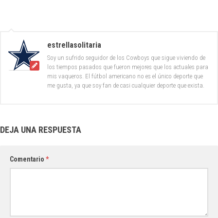
estrellasolitaria
Soy un sufrido seguidor de los Cowboys que sigue viviendo de
los tiempos pasados que fueron mejores que los actuales para
mis vaqueros. El fútbol americano no es el único deporte que
me gusta, ya que soy fan de casi cualquier deporte que exista.
DEJA UNA RESPUESTA
Comentario
*