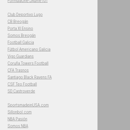
FormulaOne-JAume101
Club Deportivo Lugo
CB Breogán
Porta XI Ensino
Somos Breogán
Football Galicia
Fútbol Americano Galicia
Vigo Guardians
Coruña Towers Football
CFA Trasnos
Santiago Black Ravens FA
CSF Teo Football
SD Castroverde
SportsmadeinUSA.com
Sillonbol.com
NBA Pasión
Somos NBA