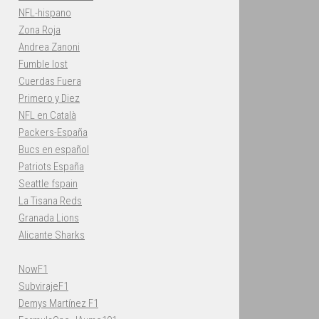
NFL-hispano
Zona Roja
Andrea Zanoni
Fumble lost
Cuerdas Fuera
Primero y Diez
NFL en Català
Packers-España
Bucs en español
Patriots España
Seattle fspain
La Tisana Reds
Granada Lions
Alicante Sharks
NowF1
SubvirajeF1
Demys Martínez F1