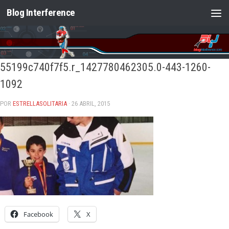
Blog Interference
Saltar al contenido
55199c740f7f5.r_1427780462305.0-443-1260-
1092
POR
ESTRELLASOLITARIA
· 26 ABRIL, 2015
Facebook
X