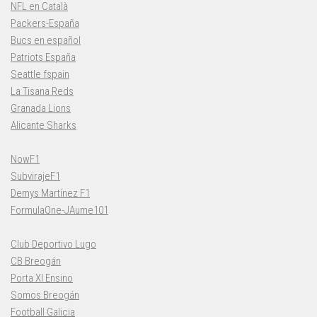
NFL en Català
Packers-España
Bucs en español
Patriots España
Seattle fspain
La Tisana Reds
Granada Lions
Alicante Sharks
NowF1
SubvirajeF1
Demys Martínez F1
FormulaOne-JAume101
Club Deportivo Lugo
CB Breogán
Porta XI Ensino
Somos Breogán
Football Galicia