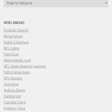
Categorías
WEBS AMIGAS
Football Speech
Illegal Return
Doble Cobertura
NFL-Latino
Field Goal
Interceptado.com
NFL-Spain deporte y amigos
Fútbol Americano
NFL-hispano
Zona Roja
Andrea Zanoni
Fumble lost
Cuerdas Fuera
Primero y Diez