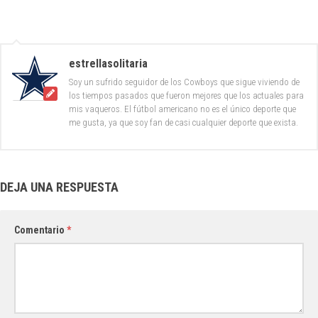
estrellasolitaria
Soy un sufrido seguidor de los Cowboys que sigue viviendo de
los tiempos pasados que fueron mejores que los actuales para
mis vaqueros. El fútbol americano no es el único deporte que
me gusta, ya que soy fan de casi cualquier deporte que exista.
DEJA UNA RESPUESTA
Comentario
*