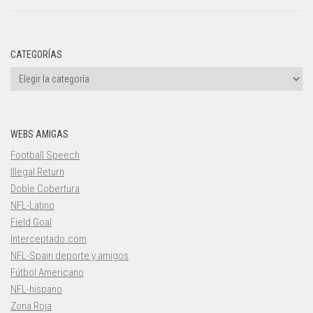
CATEGORÍAS
Categorías
WEBS AMIGAS
Football Speech
Illegal Return
Doble Cobertura
NFL-Latino
Field Goal
Interceptado.com
NFL-Spain deporte y amigos
Fútbol Americano
NFL-hispano
Zona Roja