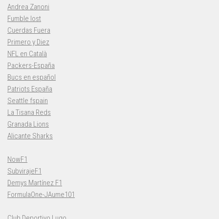
Andrea Zanoni
Fumble lost
Cuerdas Fuera
Primero y Diez
NFL en Català
Packers-España
Bucs en español
Patriots España
Seattle fspain
La Tisana Reds
Granada Lions
Alicante Sharks
NowF1
SubvirajeF1
Demys Martínez F1
FormulaOne-JAume101
Club Deportivo Lugo