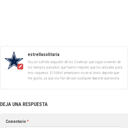
estrellasolitaria
Soy un sufrido seguidor de los Cowboys que sigue viviendo de
los tiempos pasados que fueron mejores que los actuales para
mis vaqueros. El fútbol americano no es el único deporte que
me gusta, ya que soy fan de casi cualquier deporte que exista.
DEJA UNA RESPUESTA
Comentario
*