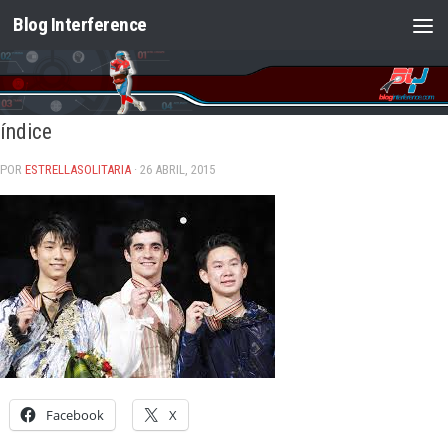
Blog Interference
Saltar al contenido
índice
POR
ESTRELLASOLITARIA
· 26 ABRIL, 2015
Facebook
X