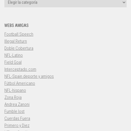
Categorías
WEBS AMIGAS
Football Speech
Illegal Return
Doble Cobertura
NFL-Latino
Field Goal
Interceptado.com
NFL-Spain deporte y amigos
Fútbol Americano
NFL-hispano
Zona Roja
Andrea Zanoni
Fumble lost
Cuerdas Fuera
Primero y Diez