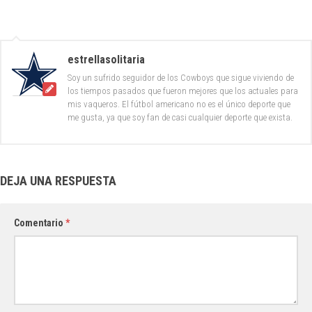
estrellasolitaria
Soy un sufrido seguidor de los Cowboys que sigue viviendo de
los tiempos pasados que fueron mejores que los actuales para
mis vaqueros. El fútbol americano no es el único deporte que
me gusta, ya que soy fan de casi cualquier deporte que exista.
DEJA UNA RESPUESTA
Comentario
*