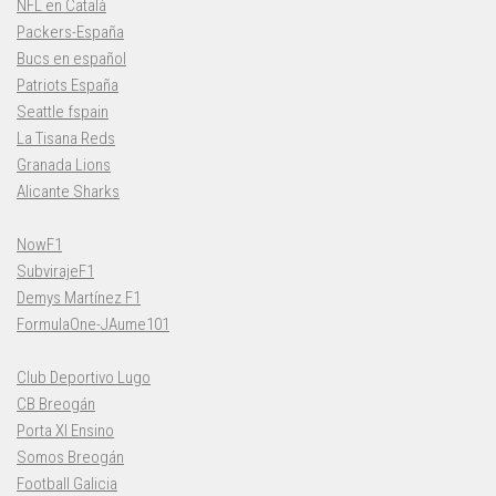
NFL en Català
Packers-España
Bucs en español
Patriots España
Seattle fspain
La Tisana Reds
Granada Lions
Alicante Sharks
NowF1
SubvirajeF1
Demys Martínez F1
FormulaOne-JAume101
Club Deportivo Lugo
CB Breogán
Porta XI Ensino
Somos Breogán
Football Galicia