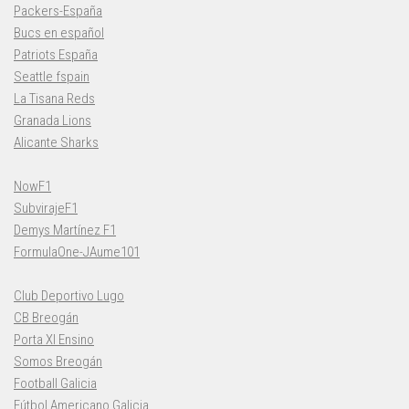
Packers-España
Bucs en español
Patriots España
Seattle fspain
La Tisana Reds
Granada Lions
Alicante Sharks
NowF1
SubvirajeF1
Demys Martínez F1
FormulaOne-JAume101
Club Deportivo Lugo
CB Breogán
Porta XI Ensino
Somos Breogán
Football Galicia
Fútbol Americano Galicia