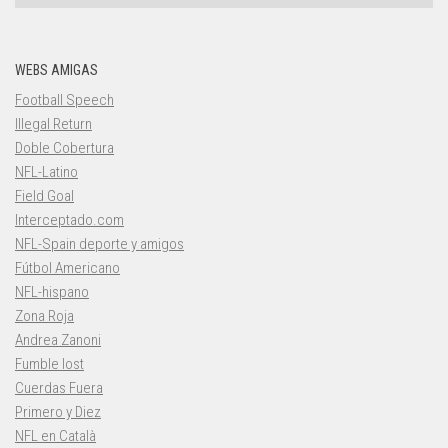
WEBS AMIGAS
Football Speech
Illegal Return
Doble Cobertura
NFL-Latino
Field Goal
Interceptado.com
NFL-Spain deporte y amigos
Fútbol Americano
NFL-hispano
Zona Roja
Andrea Zanoni
Fumble lost
Cuerdas Fuera
Primero y Diez
NFL en Català