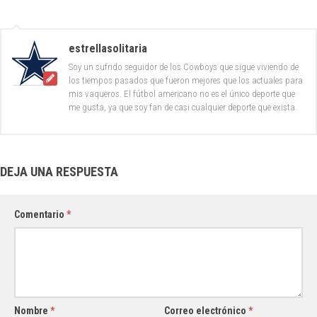
estrellasolitaria
Soy un sufrido seguidor de los Cowboys que sigue viviendo de
los tiempos pasados que fueron mejores que los actuales para
mis vaqueros. El fútbol americano no es el único deporte que
me gusta, ya que soy fan de casi cualquier deporte que exista.
DEJA UNA RESPUESTA
Comentario
*
Nombre
*
Correo electrónico
*