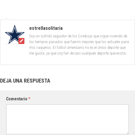
estrellasolitaria
Soy un sufrido seguidor de los Cowboys que sigue viviendo de
los tiempos pasados que fueron mejores que los actuales para
mis vaqueros. El fútbol americano no es el único deporte que
me gusta, ya que soy fan de casi cualquier deporte que exista.
DEJA UNA RESPUESTA
Comentario
*