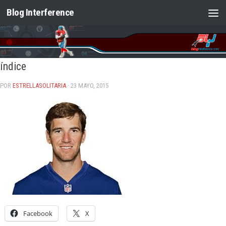
Blog Interference
Saltar al contenido
índice
POR
ESTRELLASOLITARIA
· 23 MAYO, 2015
Facebook
X