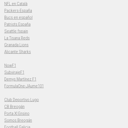
NFL en Català
Packers-España
Bucs en español
Patriots España
Seattle fspain
La Tisana Reds
Granada Lions
Alicante Sharks
NowF1
SubvirajeF1
Demys Martínez F1
FormulaOne-JAume101
Club Deportivo Lugo
CB Breogán
Porta XI Ensino
Somos Breogán
Football Galicia