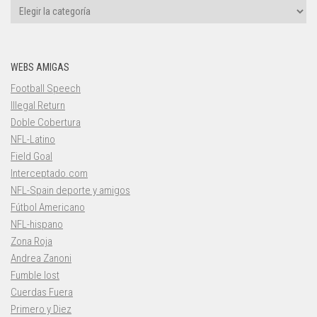
Categorías
WEBS AMIGAS
Football Speech
Illegal Return
Doble Cobertura
NFL-Latino
Field Goal
Interceptado.com
NFL-Spain deporte y amigos
Fútbol Americano
NFL-hispano
Zona Roja
Andrea Zanoni
Fumble lost
Cuerdas Fuera
Primero y Diez