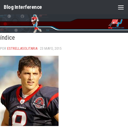
Blog Interference
Saltar al contenido
índice
POR
ESTRELLASOLITARIA
· 23 MAYO, 2015