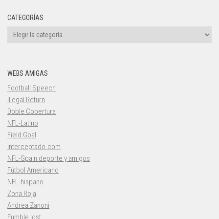
CATEGORÍAS
Categorías
WEBS AMIGAS
Football Speech
Illegal Return
Doble Cobertura
NFL-Latino
Field Goal
Interceptado.com
NFL-Spain deporte y amigos
Fútbol Americano
NFL-hispano
Zona Roja
Andrea Zanoni
Fumble lost