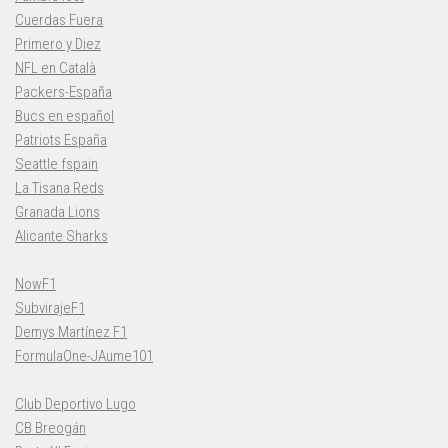
Cuerdas Fuera
Primero y Diez
NFL en Català
Packers-España
Bucs en español
Patriots España
Seattle fspain
La Tisana Reds
Granada Lions
Alicante Sharks
NowF1
SubvirajeF1
Demys Martínez F1
FormulaOne-JAume101
Club Deportivo Lugo
CB Breogán