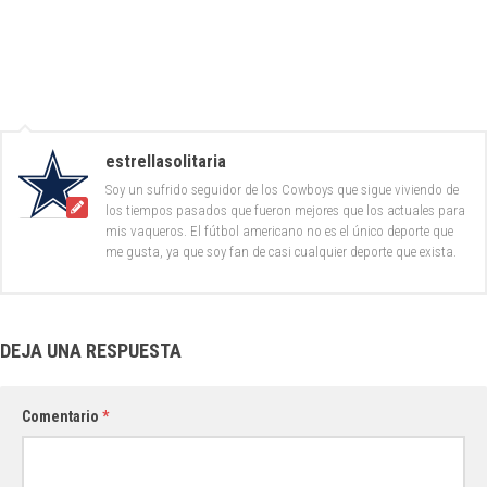
estrellasolitaria
Soy un sufrido seguidor de los Cowboys que sigue viviendo de
los tiempos pasados que fueron mejores que los actuales para
mis vaqueros. El fútbol americano no es el único deporte que
me gusta, ya que soy fan de casi cualquier deporte que exista.
DEJA UNA RESPUESTA
Comentario
*