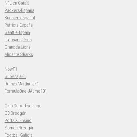
NFL en Català
Packers-España
Bucs en español
Patriots España
Seattle fspain
La Tisana Reds
Granada Lions
Alicante Sharks
NowF1
SubvirajeF1
Demys Martínez F1
FormulaOne-JAume101
Club Deportivo Lugo
CB Breogán
Porta XI Ensino
Somos Breogán
Football Galicia