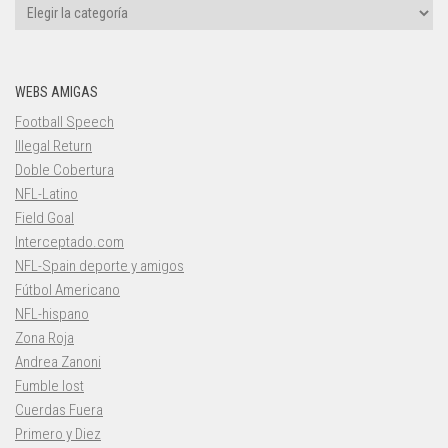
Categorías
WEBS AMIGAS
Football Speech
Illegal Return
Doble Cobertura
NFL-Latino
Field Goal
Interceptado.com
NFL-Spain deporte y amigos
Fútbol Americano
NFL-hispano
Zona Roja
Andrea Zanoni
Fumble lost
Cuerdas Fuera
Primero y Diez