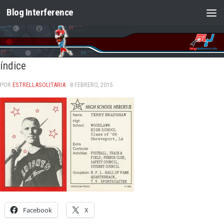
Blog Interference
Saltar al contenido
índice
POR
ESTRELLASOLITARIA
· 8 FEBRERO, 2015
Facebook
X