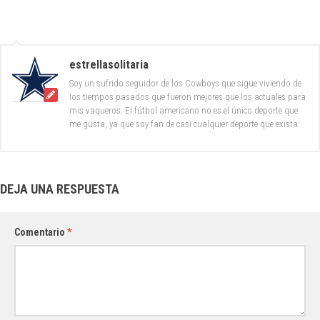
estrellasolitaria
Soy un sufrido seguidor de los Cowboys que sigue viviendo de
los tiempos pasados que fueron mejores que los actuales para
mis vaqueros. El fútbol americano no es el único deporte que
me gusta, ya que soy fan de casi cualquier deporte que exista.
DEJA UNA RESPUESTA
Comentario
*