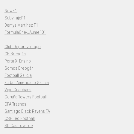
NowF1
SubvirajeF1
Demys Martínez F1
FormulaOne-JAume101
Club Deportivo Lugo
CB Breogán
Porta XI Ensino
Somos Breogán
Football Galicia
Fútbol Americano Galicia
Vigo Guardians
Coruña Towers Football
CFA Trasnos
Santiago Black Ravens FA
CSF Teo Football
SD Castroverde