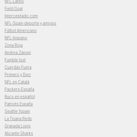
NFL-Latino
Field Goal
Interceptado.com
NFL-Spain deporte y amigos
Fútbol Americano
NFL-hispano
Zona Roja
Andrea Zanoni
Fumble lost
Cuerdas Fuera
Primero y Diez
NFL en Català
Packers-España
Bucs en español
Patriots España
Seattle fspain
La Tisana Reds
Granada Lions
Alicante Sharks