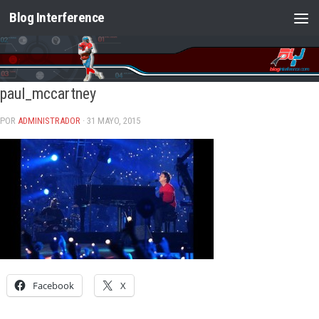
Blog Interference
Saltar al contenido
paul_mccartney
POR
ADMINISTRADOR
· 31 MAYO, 2015
Facebook
X