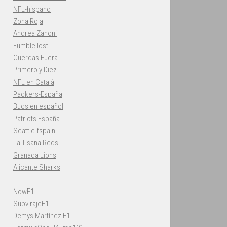
NFL-hispano
Zona Roja
Andrea Zanoni
Fumble lost
Cuerdas Fuera
Primero y Diez
NFL en Català
Packers-España
Bucs en español
Patriots España
Seattle fspain
La Tisana Reds
Granada Lions
Alicante Sharks
NowF1
SubvirajeF1
Demys Martínez F1