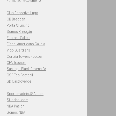
FormulaOne-JAume101
Club Deportivo Lugo
CB Breogán
Porta XI Ensino
Somos Breogán
Football Galicia
Fútbol Americano Galicia
Vigo Guardians
Coruña Towers Football
CFA Trasnos
Santiago Black Ravens FA
CSF Teo Football
SD Castroverde
SportsmadeinUSA.com
Sillonbol.com
NBA Pasión
Somos NBA