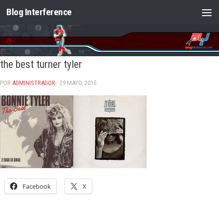
Blog Interference
Saltar al contenido
the best turner tyler
POR
ADMINISTRADOR
· 29 MAYO, 2015
Facebook
X