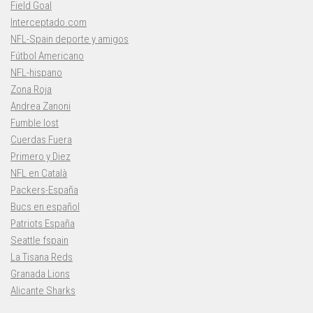
Field Goal
Interceptado.com
NFL-Spain deporte y amigos
Fútbol Americano
NFL-hispano
Zona Roja
Andrea Zanoni
Fumble lost
Cuerdas Fuera
Primero y Diez
NFL en Català
Packers-España
Bucs en español
Patriots España
Seattle fspain
La Tisana Reds
Granada Lions
Alicante Sharks