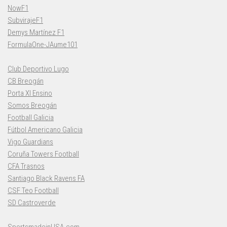
NowF1
SubvirajeF1
Demys Martínez F1
FormulaOne-JAume101
Club Deportivo Lugo
CB Breogán
Porta XI Ensino
Somos Breogán
Football Galicia
Fútbol Americano Galicia
Vigo Guardians
Coruña Towers Football
CFA Trasnos
Santiago Black Ravens FA
CSF Teo Football
SD Castroverde
SportsmadeinUSA.com