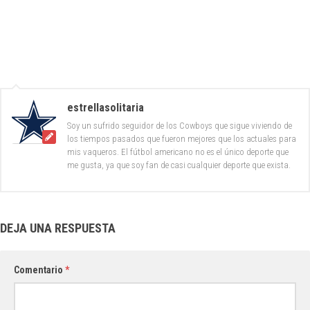
estrellasolitaria
Soy un sufrido seguidor de los Cowboys que sigue viviendo de
los tiempos pasados que fueron mejores que los actuales para
mis vaqueros. El fútbol americano no es el único deporte que
me gusta, ya que soy fan de casi cualquier deporte que exista.
DEJA UNA RESPUESTA
Comentario
*