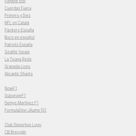
Fumble lost
Cuerdas Fuera
Primero y Diez
NFL en Català
Packers-España
Bucs en español
Patriots España
Seattle fspain
La Tisana Reds
Granada Lions
Alicante Sharks
NowF1
SubvirajeF1
Demys Martínez F1
FormulaOne-JAume101
Club Deportivo Lugo
CB Breogán