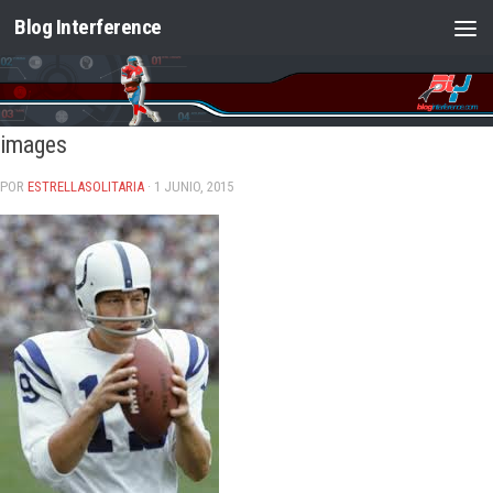
Blog Interference
Saltar al contenido
images
POR
ESTRELLASOLITARIA
· 1 JUNIO, 2015