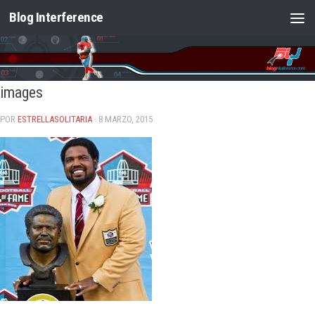
Blog Interference
Saltar al contenido
images
POR
ESTRELLASOLITARIA
· 8 MARZO, 2015