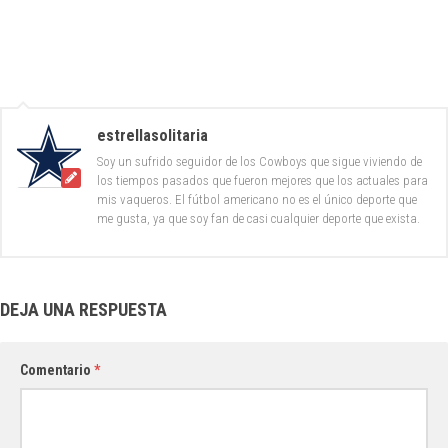
estrellasolitaria
Soy un sufrido seguidor de los Cowboys que sigue viviendo de
los tiempos pasados que fueron mejores que los actuales para
mis vaqueros. El fútbol americano no es el único deporte que
me gusta, ya que soy fan de casi cualquier deporte que exista.
DEJA UNA RESPUESTA
Comentario
*