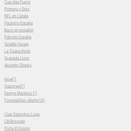
Cuerdas Fuera
Primero y Diez
NFL en Català
Packers-España
Bucs en español
Patriots España
Seattle fspain
La Tisana Reds
Granada Lions
Alicante Sharks
NowF1
SubvirajeF1
Demys Martínez F1
FormulaOne-JAume101
Club Deportivo Lugo
CB Breogán
Porta XI Ensino