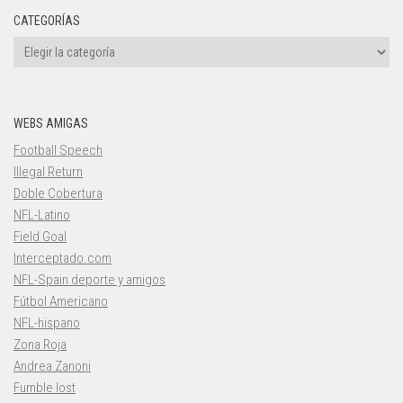
CATEGORÍAS
Categorías
WEBS AMIGAS
Football Speech
Illegal Return
Doble Cobertura
NFL-Latino
Field Goal
Interceptado.com
NFL-Spain deporte y amigos
Fútbol Americano
NFL-hispano
Zona Roja
Andrea Zanoni
Fumble lost