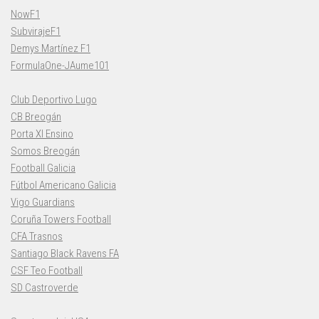
NowF1
SubvirajeF1
Demys Martínez F1
FormulaOne-JAume101
Club Deportivo Lugo
CB Breogán
Porta XI Ensino
Somos Breogán
Football Galicia
Fútbol Americano Galicia
Vigo Guardians
Coruña Towers Football
CFA Trasnos
Santiago Black Ravens FA
CSF Teo Football
SD Castroverde