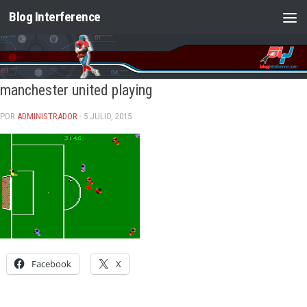
Blog Interference
Saltar al contenido
manchester united playing
POR
ADMINISTRADOR
· 5 JULIO, 2015
Facebook
X