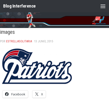
Blog Interference
Saltar al contenido
images
POR
ESTRELLASOLITARIA
· 13 JUNIO, 2015
Facebook
X