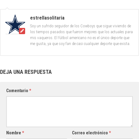
estrellasolitaria
Soy un sufrido seguidor de los Cowboys que sigue viviendo de
los tiempos pasados que fueron mejores que los actuales para
mis vaqueros. El fútbol americano no es el único deporte que
me gusta, ya que soy fan de casi cualquier deporte que exista.
DEJA UNA RESPUESTA
Comentario
*
Nombre
*
Correo electrónico
*