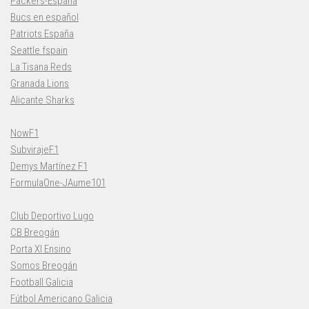
Packers-España
Bucs en español
Patriots España
Seattle fspain
La Tisana Reds
Granada Lions
Alicante Sharks
NowF1
SubvirajeF1
Demys Martínez F1
FormulaOne-JAume101
Club Deportivo Lugo
CB Breogán
Porta XI Ensino
Somos Breogán
Football Galicia
Fútbol Americano Galicia