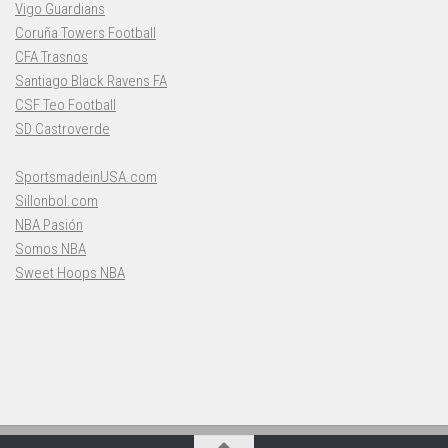
Vigo Guardians
Coruña Towers Football
CFA Trasnos
Santiago Black Ravens FA
CSF Teo Football
SD Castroverde
SportsmadeinUSA.com
Sillonbol.com
NBA Pasión
Somos NBA
Sweet Hoops NBA