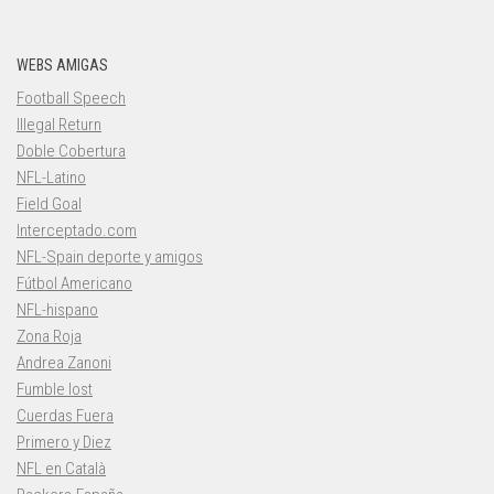
WEBS AMIGAS
Football Speech
Illegal Return
Doble Cobertura
NFL-Latino
Field Goal
Interceptado.com
NFL-Spain deporte y amigos
Fútbol Americano
NFL-hispano
Zona Roja
Andrea Zanoni
Fumble lost
Cuerdas Fuera
Primero y Diez
NFL en Català