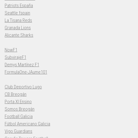
Patriots España
Seattle fspain
La Tisana Reds
Granada Lions
Alicante Sharks
NowF1
SubvirajeF1
Demys Martínez F1
FormulaOne-JAume101
Club Deportivo Lugo
CB Breogán
Porta XI Ensino
Somos Breogán
Football Galicia
Fútbol Americano Galicia
Vigo Guardians