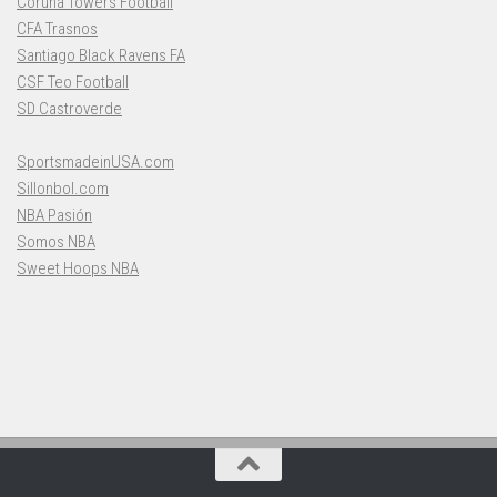
Coruña Towers Football
CFA Trasnos
Santiago Black Ravens FA
CSF Teo Football
SD Castroverde
SportsmadeinUSA.com
Sillonbol.com
NBA Pasión
Somos NBA
Sweet Hoops NBA