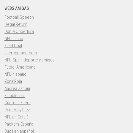
WEBS AMIGAS
Football Speech
Illegal Return
Doble Cobertura
NFL-Latino
Field Goal
Interceptado.com
NFL-Spain deporte y amigos
Fútbol Americano
NFL-hispano
Zona Roja
Andrea Zanoni
Fumble lost
Cuerdas Fuera
Primero y Diez
NFL en Català
Packers-España
Bucs en español