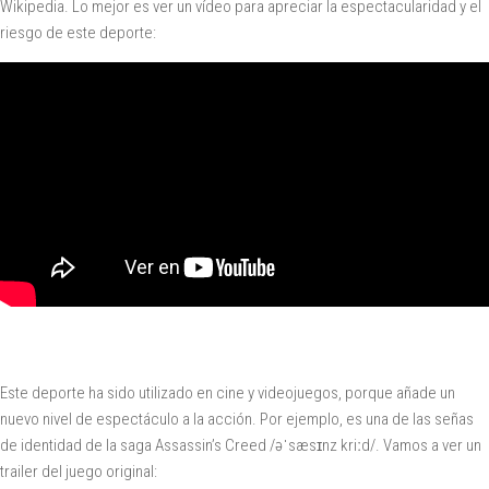
Wikipedia. Lo mejor es ver un vídeo para apreciar la espectacularidad y el
riesgo de este deporte:
Este deporte ha sido utilizado en cine y videojuegos, porque añade un
nuevo nivel de espectáculo a la acción. Por ejemplo, es una de las señas
de identidad de la saga Assassin’s Creed /
əˈsæsɪn
z
kriːd/. Vamos a ver un
trailer del juego original: