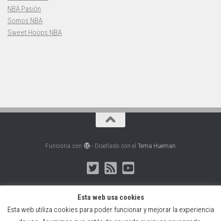
NBA Pasión
Somos NBA
Sweet Hoops NBA
Funciona con
- Diseñado con el
Tema Hueman
Esta web usa cookies
Esta web utiliza cookies para poder funcionar y mejorar la experiencia
Web creada, alojada y mantenida por Café Dixital SL - 2026.