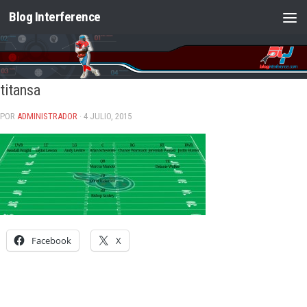
Blog Interference
Saltar al contenido
titansa
POR
ADMINISTRADOR
· 4 JULIO, 2015
Facebook
X