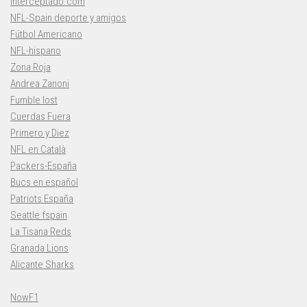
Interceptado.com
NFL-Spain deporte y amigos
Fútbol Americano
NFL-hispano
Zona Roja
Andrea Zanoni
Fumble lost
Cuerdas Fuera
Primero y Diez
NFL en Català
Packers-España
Bucs en español
Patriots España
Seattle fspain
La Tisana Reds
Granada Lions
Alicante Sharks
NowF1