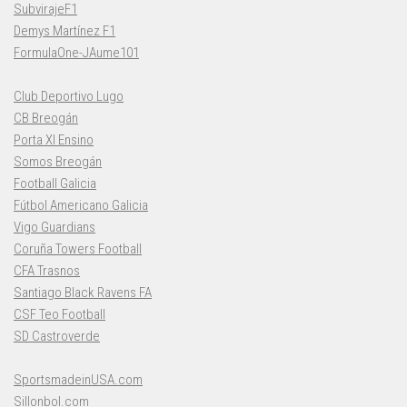
SubvirajeF1
Demys Martínez F1
FormulaOne-JAume101
Club Deportivo Lugo
CB Breogán
Porta XI Ensino
Somos Breogán
Football Galicia
Fútbol Americano Galicia
Vigo Guardians
Coruña Towers Football
CFA Trasnos
Santiago Black Ravens FA
CSF Teo Football
SD Castroverde
SportsmadeinUSA.com
Sillonbol.com