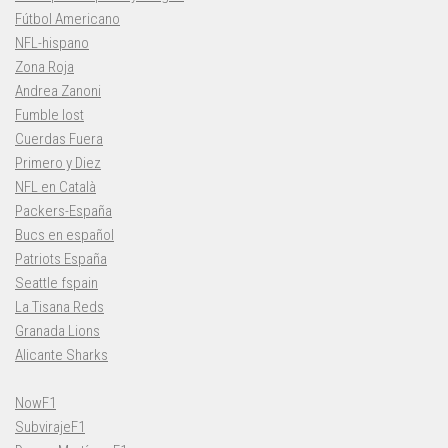
Fútbol Americano
NFL-hispano
Zona Roja
Andrea Zanoni
Fumble lost
Cuerdas Fuera
Primero y Diez
NFL en Català
Packers-España
Bucs en español
Patriots España
Seattle fspain
La Tisana Reds
Granada Lions
Alicante Sharks
NowF1
SubvirajeF1