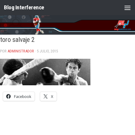
Blog Interference
Saltar al contenido
toro salvaje 2
POR
ADMINISTRADOR
· 5 JULIO, 2015
Facebook
X