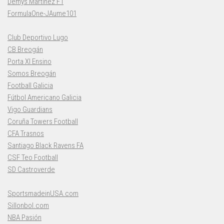
Demys Martínez F1
FormulaOne-JAume101
Club Deportivo Lugo
CB Breogán
Porta XI Ensino
Somos Breogán
Football Galicia
Fútbol Americano Galicia
Vigo Guardians
Coruña Towers Football
CFA Trasnos
Santiago Black Ravens FA
CSF Teo Football
SD Castroverde
SportsmadeinUSA.com
Sillonbol.com
NBA Pasión