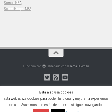
Somos NBA
Sweet Hoops NBA
Funciona con
- Diseñado con el
Tema Hueman
Esta web usa cookies
Esta web utiliza cookies para poder funcionar y mejorar la experiencia
Web creada, alojada y mantenida por Café Dixital SL - 2026.
de uso. Asumimos que estás de acuerdo si sigues navegando.
Visítanos en
https://cafedixital.com
o ponte en contacto con
nosotros en
info@cafedixital.com
.