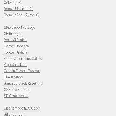
SubvirajeF1
Demys Martínez F1
FormulaOne-JAume101
Club Deportivo Lugo
CB Breogán
Porta XI Ensino
Somos Breogán
Football Galicia
Fútbol Americano Galicia
Vigo Guardians
Coruña Towers Football
CFA Trasnos
Santiago Black Ravens FA
CSF Teo Football
SD Castroverde
SportsmadeinUSA.com
Sillonbol.com