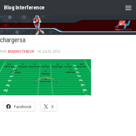
Blog Interference
Saltar al contenido
chargersa
POR
ADMINISTRADOR
· 18 JULIO, 2015
Facebook
X