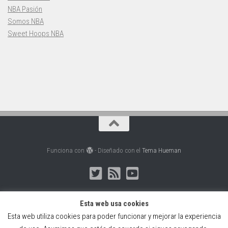
NBA Pasión
Somos NBA
Sweet Hoops NBA
Funciona con
- Diseñado con el
Tema Hueman
Esta web usa cookies
Esta web utiliza cookies para poder funcionar y mejorar la experiencia
Web creada, alojada y mantenida por Café Dixital SL - 2026.