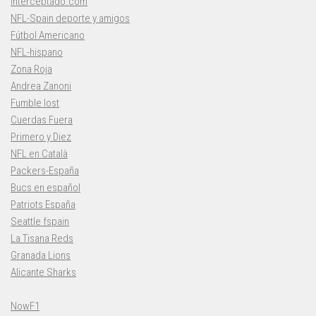
Interceptado.com
NFL-Spain deporte y amigos
Fútbol Americano
NFL-hispano
Zona Roja
Andrea Zanoni
Fumble lost
Cuerdas Fuera
Primero y Diez
NFL en Català
Packers-España
Bucs en español
Patriots España
Seattle fspain
La Tisana Reds
Granada Lions
Alicante Sharks
NowF1