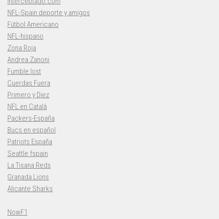
Interceptado.com
NFL-Spain deporte y amigos
Fútbol Americano
NFL-hispano
Zona Roja
Andrea Zanoni
Fumble lost
Cuerdas Fuera
Primero y Diez
NFL en Català
Packers-España
Bucs en español
Patriots España
Seattle fspain
La Tisana Reds
Granada Lions
Alicante Sharks
NowF1