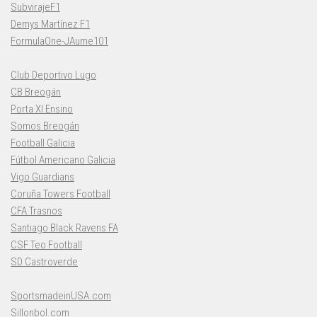
SubvirajeF1
Demys Martínez F1
FormulaOne-JAume101
Club Deportivo Lugo
CB Breogán
Porta XI Ensino
Somos Breogán
Football Galicia
Fútbol Americano Galicia
Vigo Guardians
Coruña Towers Football
CFA Trasnos
Santiago Black Ravens FA
CSF Teo Football
SD Castroverde
SportsmadeinUSA.com
Sillonbol.com