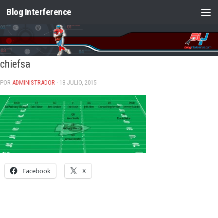
Blog Interference
Saltar al contenido
chiefsa
POR
ADMINISTRADOR
· 18 JULIO, 2015
Facebook
X