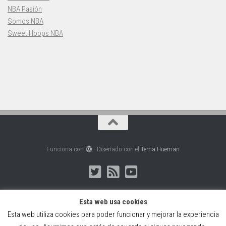
NBA Pasión
Somos NBA
Sweet Hoops NBA
Funciona con
- Diseñado con el
Tema Hueman
Esta web usa cookies
Esta web utiliza cookies para poder funcionar y mejorar la experiencia
Web creada, alojada y mantenida por Café Dixital SL - 2026.