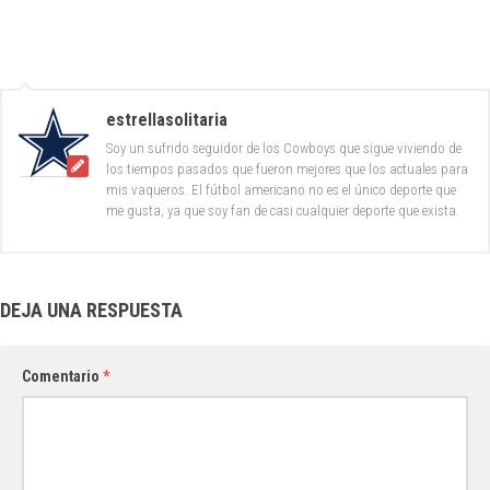
estrellasolitaria
Soy un sufrido seguidor de los Cowboys que sigue viviendo de
los tiempos pasados que fueron mejores que los actuales para
mis vaqueros. El fútbol americano no es el único deporte que
me gusta, ya que soy fan de casi cualquier deporte que exista.
DEJA UNA RESPUESTA
Comentario
*