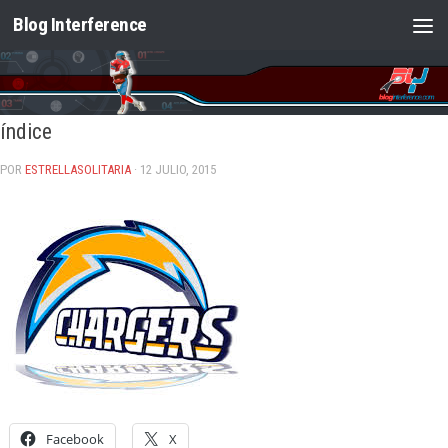
Blog Interference
Saltar al contenido
índice
POR
ESTRELLASOLITARIA
· 12 JULIO, 2015
Facebook
X