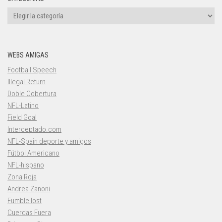
Categorías
WEBS AMIGAS
Football Speech
Illegal Return
Doble Cobertura
NFL-Latino
Field Goal
Interceptado.com
NFL-Spain deporte y amigos
Fútbol Americano
NFL-hispano
Zona Roja
Andrea Zanoni
Fumble lost
Cuerdas Fuera