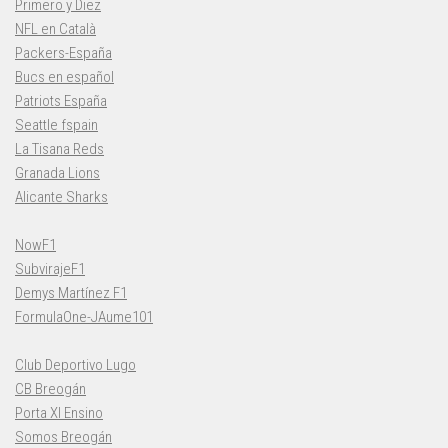
Primero y Diez
NFL en Català
Packers-España
Bucs en español
Patriots España
Seattle fspain
La Tisana Reds
Granada Lions
Alicante Sharks
NowF1
SubvirajeF1
Demys Martínez F1
FormulaOne-JAume101
Club Deportivo Lugo
CB Breogán
Porta XI Ensino
Somos Breogán