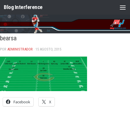
Blog Interference
Saltar al contenido
bearsa
POR
ADMINISTRADOR
· 15 AGOSTO, 2015
Facebook
X