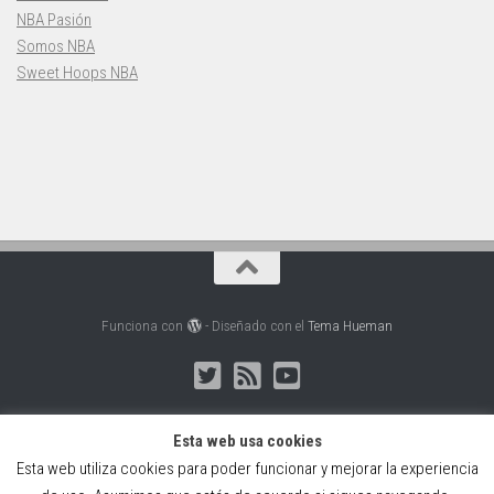
NBA Pasión
Somos NBA
Sweet Hoops NBA
Funciona con
- Diseñado con el
Tema Hueman
Esta web usa cookies
Esta web utiliza cookies para poder funcionar y mejorar la experiencia
Web creada, alojada y mantenida por Café Dixital SL - 2026.