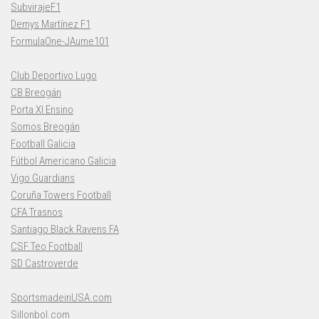
SubvirajeF1
Demys Martínez F1
FormulaOne-JAume101
Club Deportivo Lugo
CB Breogán
Porta XI Ensino
Somos Breogán
Football Galicia
Fútbol Americano Galicia
Vigo Guardians
Coruña Towers Football
CFA Trasnos
Santiago Black Ravens FA
CSF Teo Football
SD Castroverde
SportsmadeinUSA.com
Sillonbol.com