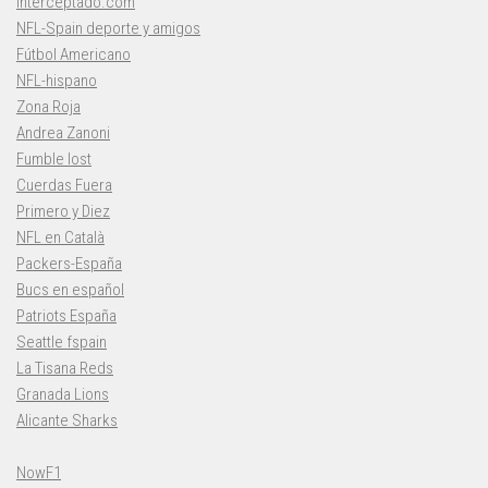
Interceptado.com
NFL-Spain deporte y amigos
Fútbol Americano
NFL-hispano
Zona Roja
Andrea Zanoni
Fumble lost
Cuerdas Fuera
Primero y Diez
NFL en Català
Packers-España
Bucs en español
Patriots España
Seattle fspain
La Tisana Reds
Granada Lions
Alicante Sharks
NowF1