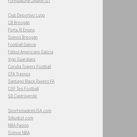
FormulaOne-JAume101
Club Deportivo Lugo
CB Breogán
Porta XI Ensino
Somos Breogán
Football Galicia
Fútbol Americano Galicia
Vigo Guardians
Coruña Towers Football
CFA Trasnos
Santiago Black Ravens FA
CSF Teo Football
SD Castroverde
SportsmadeinUSA.com
Sillonbol.com
NBA Pasión
Somos NBA