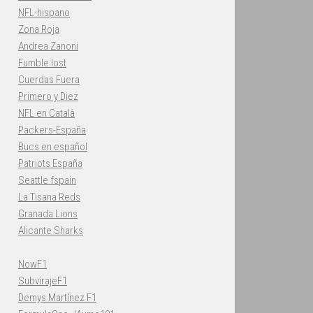
NFL-hispano
Zona Roja
Andrea Zanoni
Fumble lost
Cuerdas Fuera
Primero y Diez
NFL en Català
Packers-España
Bucs en español
Patriots España
Seattle fspain
La Tisana Reds
Granada Lions
Alicante Sharks
NowF1
SubvirajeF1
Demys Martínez F1