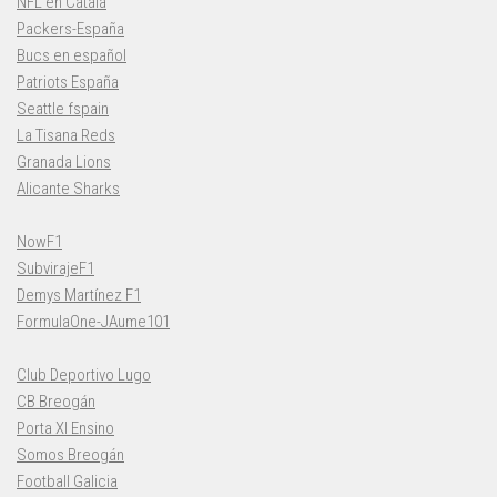
NFL en Català
Packers-España
Bucs en español
Patriots España
Seattle fspain
La Tisana Reds
Granada Lions
Alicante Sharks
NowF1
SubvirajeF1
Demys Martínez F1
FormulaOne-JAume101
Club Deportivo Lugo
CB Breogán
Porta XI Ensino
Somos Breogán
Football Galicia