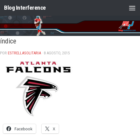
Blog Interference
Saltar al contenido
índice
POR
ESTRELLASOLITARIA
· 8 AGOSTO, 2015
Facebook
X