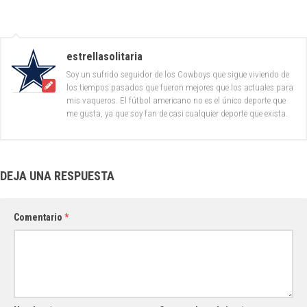
estrellasolitaria
Soy un sufrido seguidor de los Cowboys que sigue viviendo de
los tiempos pasados que fueron mejores que los actuales para
mis vaqueros. El fútbol americano no es el único deporte que
me gusta, ya que soy fan de casi cualquier deporte que exista.
DEJA UNA RESPUESTA
Comentario
*