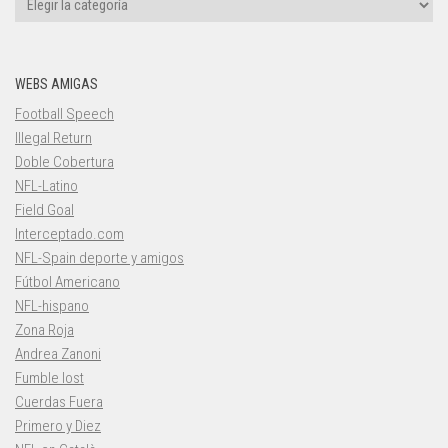
WEBS AMIGAS
Football Speech
Illegal Return
Doble Cobertura
NFL-Latino
Field Goal
Interceptado.com
NFL-Spain deporte y amigos
Fútbol Americano
NFL-hispano
Zona Roja
Andrea Zanoni
Fumble lost
Cuerdas Fuera
Primero y Diez