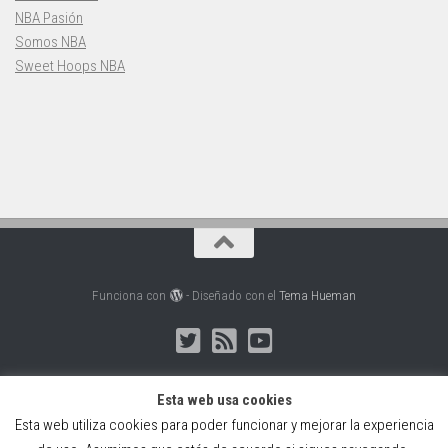
NBA Pasión
Somos NBA
Sweet Hoops NBA
Funciona con
- Diseñado con el
Tema Hueman
Esta web usa cookies
Esta web utiliza cookies para poder funcionar y mejorar la experiencia
Web creada, alojada y mantenida por Café Dixital SL - 2026.