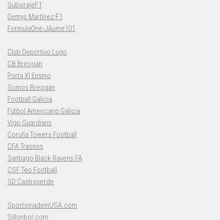
SubvirajeF1
Demys Martínez F1
FormulaOne-JAume101
Club Deportivo Lugo
CB Breogán
Porta XI Ensino
Somos Breogán
Football Galicia
Fútbol Americano Galicia
Vigo Guardians
Coruña Towers Football
CFA Trasnos
Santiago Black Ravens FA
CSF Teo Football
SD Castroverde
SportsmadeinUSA.com
Sillonbol.com