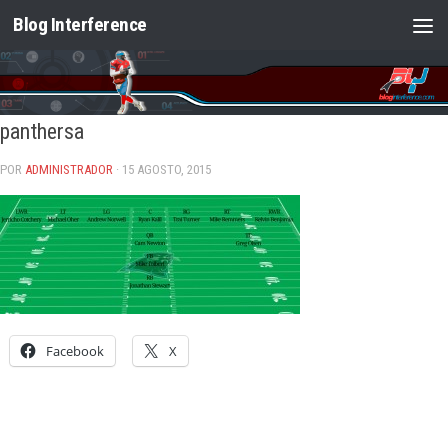
Blog Interference
Saltar al contenido
panthersa
POR
ADMINISTRADOR
· 15 AGOSTO, 2015
Facebook
X