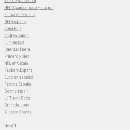
Interceptado.com
NFL-Spain deporte y amigos
Fútbol Americano
NFL-hispano
Zona Roja
Andrea Zanoni
Fumble lost
Cuerdas Fuera
Primero y Diez
NFL en Català
Packers-España
Bucs en español
Patriots España
Seattle fspain
La Tisana Reds
Granada Lions
Alicante Sharks
NowF1