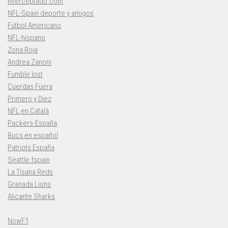
Interceptado.com
NFL-Spain deporte y amigos
Fútbol Americano
NFL-hispano
Zona Roja
Andrea Zanoni
Fumble lost
Cuerdas Fuera
Primero y Diez
NFL en Català
Packers-España
Bucs en español
Patriots España
Seattle fspain
La Tisana Reds
Granada Lions
Alicante Sharks
NowF1