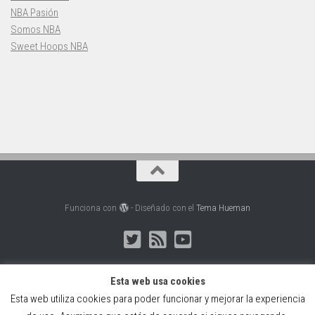
NBA Pasión
Somos NBA
Sweet Hoops NBA
Funciona con
- Diseñado con el
Tema Hueman
Esta web usa cookies
Esta web utiliza cookies para poder funcionar y mejorar la experiencia
Web creada, alojada y mantenida por Café Dixital SL - 2026.