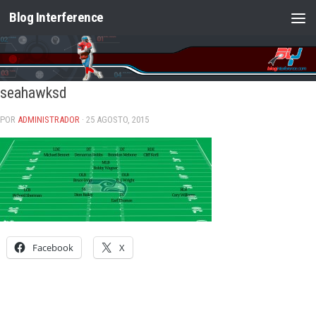
Blog Interference
Saltar al contenido
seahawksd
POR
ADMINISTRADOR
· 25 AGOSTO, 2015
Facebook
X