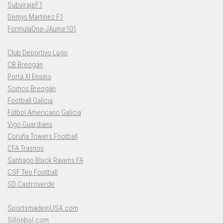
SubvirajeF1
Demys Martínez F1
FormulaOne-JAume101
Club Deportivo Lugo
CB Breogán
Porta XI Ensino
Somos Breogán
Football Galicia
Fútbol Americano Galicia
Vigo Guardians
Coruña Towers Football
CFA Trasnos
Santiago Black Ravens FA
CSF Teo Football
SD Castroverde
SportsmadeinUSA.com
Sillonbol.com