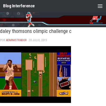
Blog Interference
Saltar al contenido
daley thomsons olimpic challenge c
POR
ADMINISTRADOR
· 20 JULIO, 2015