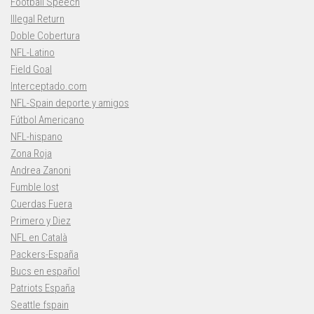
Football Speech
Illegal Return
Doble Cobertura
NFL-Latino
Field Goal
Interceptado.com
NFL-Spain deporte y amigos
Fútbol Americano
NFL-hispano
Zona Roja
Andrea Zanoni
Fumble lost
Cuerdas Fuera
Primero y Diez
NFL en Català
Packers-España
Bucs en español
Patriots España
Seattle fspain