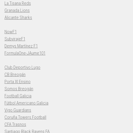
La Tisana Reds
Granada Lions
Alicante Sharks
NowF1
SubvirajeF1
Demys Martínez F1
FormulaOne-JAume101
Club Deportivo Lugo
CB Breogán
Porta XI Ensino
Somos Breogán
Football Galicia
Fútbol Americano Galicia
Vigo Guardians
Coruña Towers Football
CFA Trasnos
Santiago Black Ravens FA