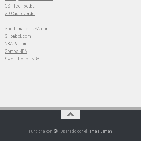
CSF Teo Football
SD Castroverde
SportsmadeinUSA.com
Sillonbol.com
NBA Pasión
Somos NBA
Sweet Hoops NBA
Funciona con
- Diseñado con el
Tema Hueman