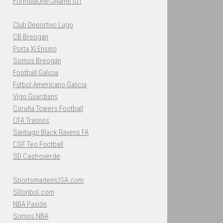
FormulaOne-JAume101
Club Deportivo Lugo
CB Breogán
Porta XI Ensino
Somos Breogán
Football Galicia
Fútbol Americano Galicia
Vigo Guardians
Coruña Towers Football
CFA Trasnos
Santiago Black Ravens FA
CSF Teo Football
SD Castroverde
SportsmadeinUSA.com
Sillonbol.com
NBA Pasión
Somos NBA