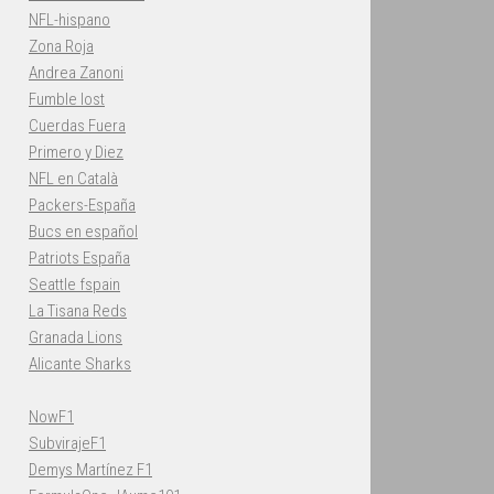
NFL-hispano
Zona Roja
Andrea Zanoni
Fumble lost
Cuerdas Fuera
Primero y Diez
NFL en Català
Packers-España
Bucs en español
Patriots España
Seattle fspain
La Tisana Reds
Granada Lions
Alicante Sharks
NowF1
SubvirajeF1
Demys Martínez F1