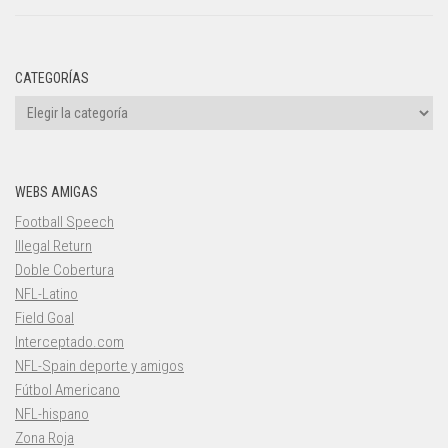
CATEGORÍAS
Categorías
WEBS AMIGAS
Football Speech
Illegal Return
Doble Cobertura
NFL-Latino
Field Goal
Interceptado.com
NFL-Spain deporte y amigos
Fútbol Americano
NFL-hispano
Zona Roja