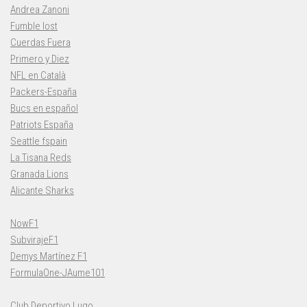
Andrea Zanoni
Fumble lost
Cuerdas Fuera
Primero y Diez
NFL en Català
Packers-España
Bucs en español
Patriots España
Seattle fspain
La Tisana Reds
Granada Lions
Alicante Sharks
NowF1
SubvirajeF1
Demys Martínez F1
FormulaOne-JAume101
Club Deportivo Lugo