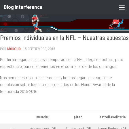
Blog Interference
Saltar al contenido
Premios individuales en la NFL – Nuestras apuestas
POR
M0UCH0
· 15 SEPTIEMBRE, 2015
Por fin ha llegado una nueva temporada en la NFL. Llega el football, puro
espectáculo, para mantenernos en el sofá la tarde de los domingos.
Nos hemos estrujado las neuronas y hemos llegado a la siguiente
conclusión sobre los futuros premiados en los Honor Awards de la
temporada 2015-2016
m0uch0
pireo
estrellasolitaria
Andrew Luck (QB
Andrew Luck (QB
Aaron Rodgers (QB