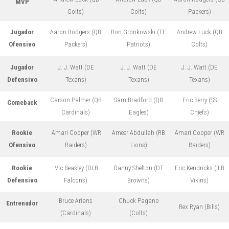
MVP
Colts)
Colts)
Packers)
Jugador
Aaron Rodgers (QB
Ron Gronkowski (TE
Andrew Luck (QB
Ofensivo
Packers)
Patriots)
Colts)
Jugador
J. J. Watt (DE
J. J. Watt (DE
J. J. Watt (DE
Defensivo
Texans)
Texans)
Texans)
Carson Palmer (QB
Sam Bradford (QB
Eric Berry (SS
Comeback
Cardinals)
Eagles)
Chiefs)
Rookie
Amari Cooper (WR
Ameer Abdullah (RB
Amari Cooper (WR
Ofensivo
Raiders)
Lions)
Raiders)
Rookie
Vic Beasley (OLB
Danny Shelton (DT
Eric Kendricks (ILB
Defensivo
Falcons)
Browns)
Vikins)
Bruce Arians
Chuck Pagano
Entrenador
Rex Ryan (Bills)
(Cardinals)
(Colts)