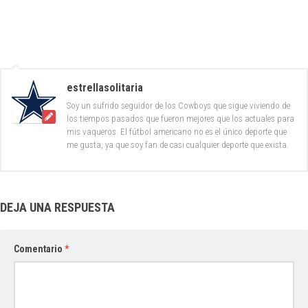
estrellasolitaria
Soy un sufrido seguidor de los Cowboys que sigue viviendo de
los tiempos pasados que fueron mejores que los actuales para
mis vaqueros. El fútbol americano no es el único deporte que
me gusta, ya que soy fan de casi cualquier deporte que exista.
DEJA UNA RESPUESTA
Comentario
*