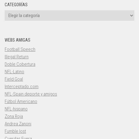
CATEGORÍAS
Categorías
WEBS AMIGAS
Football Speech
Illegal Return
Doble Cobertura
NFL-Latino
Field Goal
Interceptado.com
NFL-Spain deporte y amigos
Fútbol Americano
NFL-hispano
Zona Roja
Andrea Zanoni
Fumble lost
Cuerdas Fuera