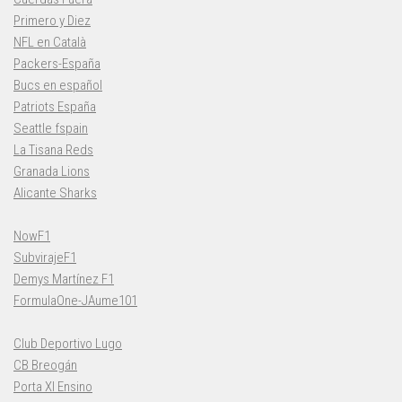
Primero y Diez
NFL en Català
Packers-España
Bucs en español
Patriots España
Seattle fspain
La Tisana Reds
Granada Lions
Alicante Sharks
NowF1
SubvirajeF1
Demys Martínez F1
FormulaOne-JAume101
Club Deportivo Lugo
CB Breogán
Porta XI Ensino