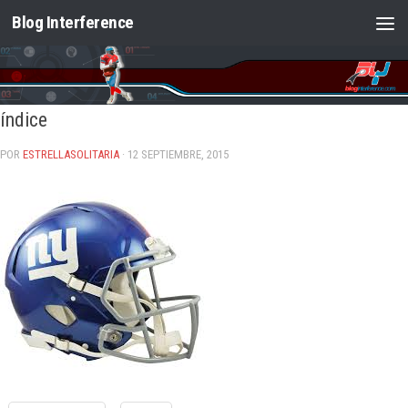
Blog Interference
Saltar al contenido
índice
POR
ESTRELLASOLITARIA
· 12 SEPTIEMBRE, 2015