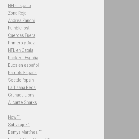
NFL-hispano
Zona Roja
Andrea Zanoni
Fumble lost
Cuerdas Fuera
Primero y Diez
NFL en Català
Packers-España
Bucs en español
Patriots España
Seattle fspain
La Tisana Reds
Granada Lions
Alicante Sharks
NowF1
SubvirajeF1
Demys Martínez F1