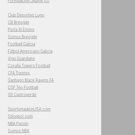
FormulaOne-JAume101
Club Deportivo Lugo
CB Breogán
Porta XI Ensino
Somos Breogán
Football Galicia
Fútbol Americano Galicia
Vigo Guardians
Coruña Towers Football
CFA Trasnos
Santiago Black Ravens FA
CSF Teo Football
SD Castroverde
SportsmadeinUSA.com
Sillonbol.com
NBA Pasión
Somos NBA