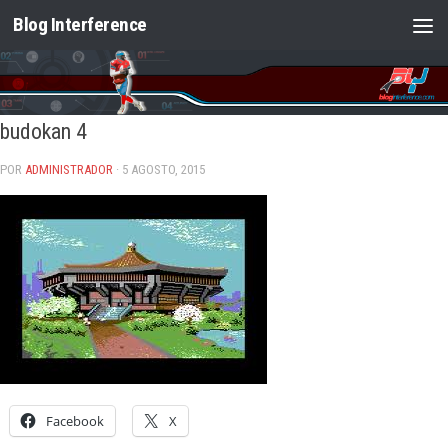
Blog Interference
Saltar al contenido
budokan 4
POR
ADMINISTRADOR
· 5 AGOSTO, 2015
Facebook
X