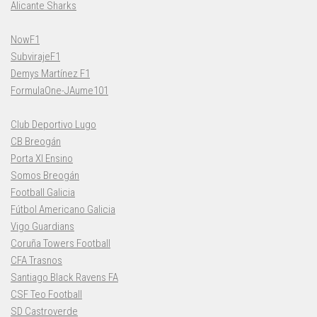
Alicante Sharks
NowF1
SubvirajeF1
Demys Martínez F1
FormulaOne-JAume101
Club Deportivo Lugo
CB Breogán
Porta XI Ensino
Somos Breogán
Football Galicia
Fútbol Americano Galicia
Vigo Guardians
Coruña Towers Football
CFA Trasnos
Santiago Black Ravens FA
CSF Teo Football
SD Castroverde