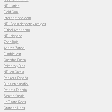
NFL-Latino
Field Goal
Interceptado.com
NFL-Spain deporte y amigos
Fútbol Americano
NFL-hispano
Zona Roja
Andrea Zanoni
Fumble lost
Cuerdas Fuera
Primero y Diez
NFL en Català
Packers-España
Bucs en español
Patriots España
Seattle fspain
La Tisana Reds
Granada Lions