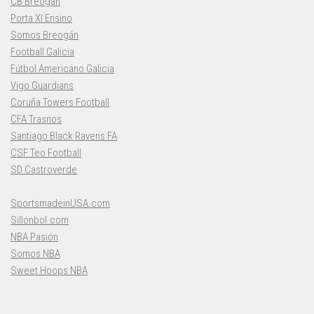
CB Breogán
Porta XI Ensino
Somos Breogán
Football Galicia
Fútbol Americano Galicia
Vigo Guardians
Coruña Towers Football
CFA Trasnos
Santiago Black Ravens FA
CSF Teo Football
SD Castroverde
SportsmadeinUSA.com
Sillonbol.com
NBA Pasión
Somos NBA
Sweet Hoops NBA