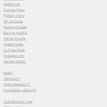
Fumble lost
Cuerdas Fuera
Primero y Diez
NFL en Català
Packers-España
Bucs en español
Patriots España
Seattle fspain
La Tisana Reds
Granada Lions
Alicante Sharks
NowF1
SubvirajeF1
Demys Martínez F1
FormulaOne-JAume101
Club Deportivo Lugo