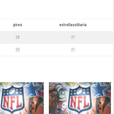
pireo
estrellasolitaria
28
27
20
21