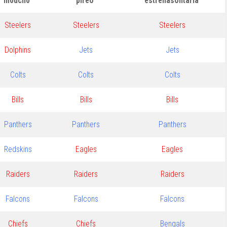
m0uch0
pireo
estrellasolitaria
Steelers
Steelers
Steelers
Dolphins
Jets
Jets
Colts
Colts
Colts
Bills
Bills
Bills
Panthers
Panthers
Panthers
Redskins
Eagles
Eagles
Raiders
Raiders
Raiders
Falcons
Falcons
Falcons
Chiefs
Chiefs
Bengals