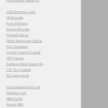
FormulaOne-JAume101
Club Deportivo Lugo
CB Breogán
Porta XI Ensino
Somos Breogán
Football Galicia
Fútbol Americano Galicia
Vigo Guardians
Coruña Towers Football
CFA Trasnos
Santiago Black Ravens FA
CSF Teo Football
SD Castroverde
SportsmadeinUSA.com
Sillonbol.com
NBA Pasión
Somos NBA