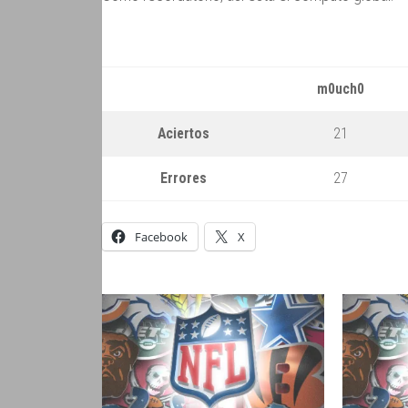
m0uch0
Aciertos
21
Errores
27
Facebook
X