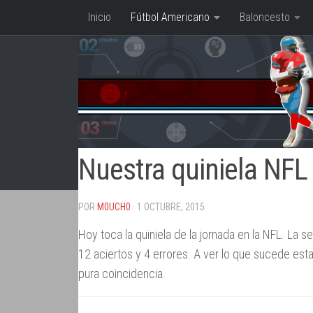
Inicio
Fútbol Americano
Baloncesto
Saltar al contenido
Nuestra quiniela NFL 
POR
M0UCH0
· 1 OCTUBRE, 2015
Hoy toca la quiniela de la jornada en la NFL. La s
12 aciertos y 4 errores. A ver lo que sucede est
pura coincidencia.