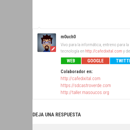
m0uch0
Vivo para la informática, entreno para l
tecnología en
http://cafedixital.com
y de
WEB
GOOGLE
TWITT
Colaborador en:
http://cafedixital.com
https://sdcastroverde.com
http://taller.masoucos.org
DEJA UNA RESPUESTA