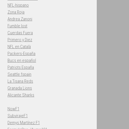
NFL-hispano
Zona Roja
Andrea Zanoni
Fumble lost
Cuerdas Fuera
Primero y Diez
NFL en Català
Packers-España
Bucs en español
Patriots España
Seattle fspain
La Tisana Reds
Granada Lions
Alicante Sharks
NowF1
SubvirajeF1
Demys Martínez F1