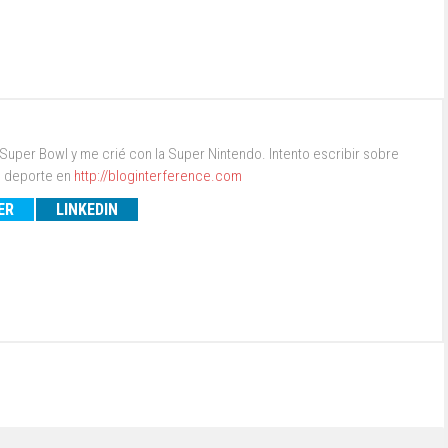
a Super Bowl y me crié con la Super Nintendo. Intento escribir sobre
 deporte en
http://bloginterference.com
ER
LINKEDIN