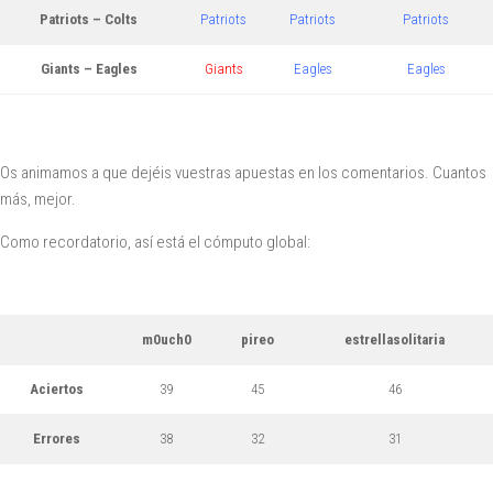
Patriots – Colts
Patriots
Patriots
Patriots
Giants – Eagles
Giants
Eagles
Eagles
Os animamos a que dejéis vuestras apuestas en los comentarios. Cuantos
más, mejor.
Como recordatorio, así está el cómputo global:
m0uch0
pireo
estrellasolitaria
Aciertos
39
45
46
Errores
38
32
31