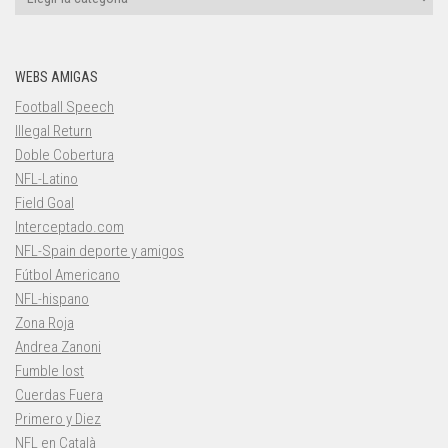
WEBS AMIGAS
Football Speech
Illegal Return
Doble Cobertura
NFL-Latino
Field Goal
Interceptado.com
NFL-Spain deporte y amigos
Fútbol Americano
NFL-hispano
Zona Roja
Andrea Zanoni
Fumble lost
Cuerdas Fuera
Primero y Diez
NFL en Català