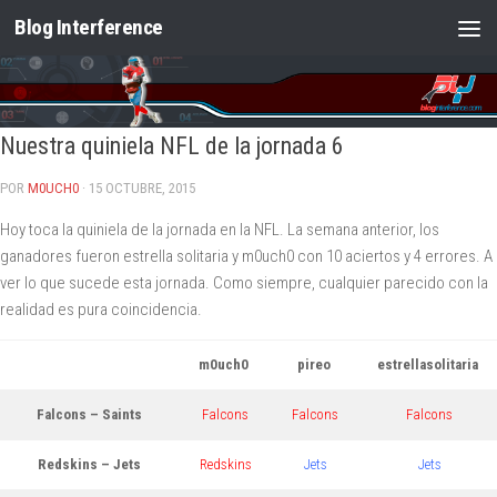
Blog Interference
Saltar al contenido
Nuestra quiniela NFL de la jornada 6
POR
M0UCH0
· 15 OCTUBRE, 2015
Hoy toca la quiniela de la jornada en la NFL. La semana anterior, los
ganadores fueron estrella solitaria y m0uch0 con 10 aciertos y 4 errores. A
ver lo que sucede esta jornada. Como siempre, cualquier parecido con la
realidad es pura coincidencia.
m0uch0
pireo
estrellasolitaria
Falcons – Saints
Falcons
Falcons
Falcons
Redskins – Jets
Redskins
Jets
Jets