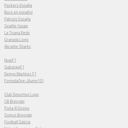
Packers-España
Bucs en español
Patriots España
Seattle fspain
La Tisana Reds
Granada Lions
Alicante Sharks
NowF1
SubvirajeF1
Demys Martínez F1
FormulaOne-JAume101
Club Deportivo Lugo
CB Breogán
Porta XI Ensino
Somos Breogán
Football Galicia