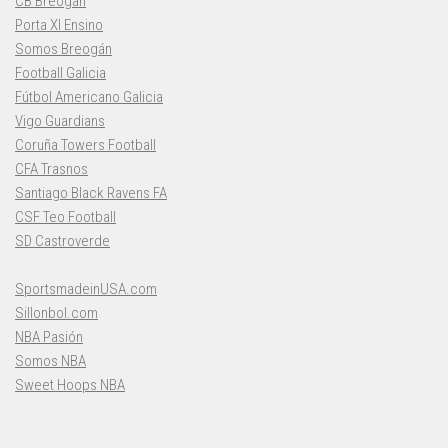
CB Breogán
Porta XI Ensino
Somos Breogán
Football Galicia
Fútbol Americano Galicia
Vigo Guardians
Coruña Towers Football
CFA Trasnos
Santiago Black Ravens FA
CSF Teo Football
SD Castroverde
SportsmadeinUSA.com
Sillonbol.com
NBA Pasión
Somos NBA
Sweet Hoops NBA