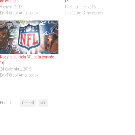
de wildcard
15
9 enero, 2016
17 diciembre, 2015
En «Fútbol Americano»
En «Fútbol Americano»
Nuestra quiniela NFL de la jornada
16
24 diciembre, 2015
En «Fútbol Americano»
Etiquetas:
Football
NFL