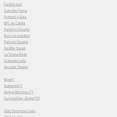
Fumble lost
Cuerdas Fuera
Primero y Diez
NFL en Català
Packers-España
Bucs en español
Patriots España
Seattle fspain
La Tisana Reds
Granada Lions
Alicante Sharks
NowF1
SubvirajeF1
Demys Martínez F1
FormulaOne-JAume101
Club Deportivo Lugo