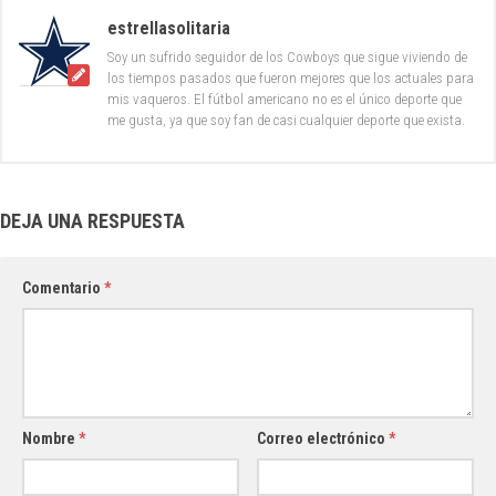
estrellasolitaria
Soy un sufrido seguidor de los Cowboys que sigue viviendo de
los tiempos pasados que fueron mejores que los actuales para
mis vaqueros. El fútbol americano no es el único deporte que
me gusta, ya que soy fan de casi cualquier deporte que exista.
DEJA UNA RESPUESTA
Comentario
*
Nombre
*
Correo electrónico
*