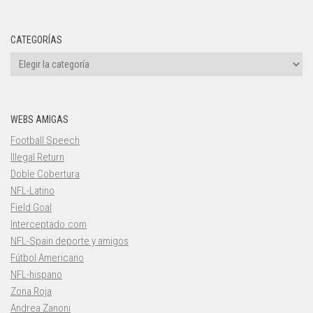
CATEGORÍAS
Categorías
WEBS AMIGAS
Football Speech
Illegal Return
Doble Cobertura
NFL-Latino
Field Goal
Interceptado.com
NFL-Spain deporte y amigos
Fútbol Americano
NFL-hispano
Zona Roja
Andrea Zanoni