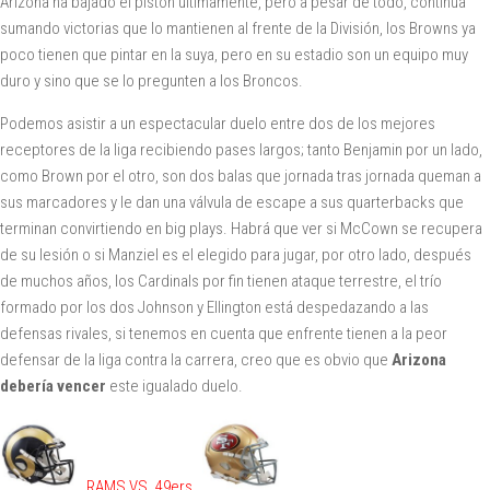
Arizona ha bajado el pistón últimamente, pero a pesar de todo, continua
sumando victorias que lo mantienen al frente de la División, los Browns ya
poco tienen que pintar en la suya, pero en su estadio son un equipo muy
duro y sino que se lo pregunten a los Broncos.
Podemos asistir a un espectacular duelo entre dos de los mejores
receptores de la liga recibiendo pases largos; tanto Benjamin por un lado,
como Brown por el otro, son dos balas que jornada tras jornada queman a
sus marcadores y le dan una válvula de escape a sus quarterbacks que
terminan convirtiendo en big plays. Habrá que ver si McCown se recupera
de su lesión o si Manziel es el elegido para jugar, por otro lado, después
de muchos años, los Cardinals por fin tienen ataque terrestre, el trío
formado por los dos Johnson y Ellington está despedazando a las
defensas rivales, si tenemos en cuenta que enfrente tienen a la peor
defensar de la liga contra la carrera, creo que es obvio que
Arizona
debería vencer
este igualado duelo.
RAMS VS. 49ers