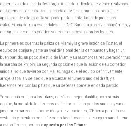
esperanzas de ganar la División, a pesar del ridículo que vienen realizando
cada semana, en especial la pasada en Miami, donde los locales se
apiadaron de ellos y en la segunda parte se olvidaron de jugar, para
evitarles una derrota escandalosa. La AFC Sur está a un nivel paupérrimo, y
de cara a este duelo pueden suceder dos cosas con los locales.
La primera es que tras la paliza de Miami y la grave lesión de Foster, el
equipo se conjure y ante un rival divisional den la campanada y hagan un
buen partido, un poco al estilo de Miami y su asombrosa recuperación tras
la marcha de Philbin. La segunda opción es que la lesión de su corredor,
unido al lío que tuvieron con Mallet, haga que el equipo definitivamente
arroje la toalla y se dedique a alcanzar el número uno del draft, y a
hacernos reír con las pifias que su defensa comete en cada partido.
Yo veo más equipo a los Titans, quizás no mejor plantilla, pero si más
equipo; la moral de los texanos está ahora mismo por los suelos, y varios
jugadores parecen haberse ido ya de vacaciones, O’Brien a perdido ese
vestuario y mientras continúe como head coach, no le auguro nada bueno
a estos Texans, por tanto
apuesto por los Titans.