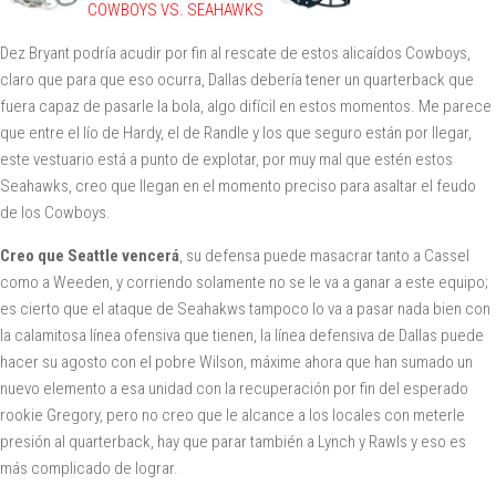
COWBOYS VS. SEAHAWKS
Dez Bryant podría acudir por fin al rescate de estos alicaídos Cowboys,
claro que para que eso ocurra, Dallas debería tener un quarterback que
fuera capaz de pasarle la bola, algo difícil en estos momentos. Me parece
que entre el lío de Hardy, el de Randle y los que seguro están por llegar,
este vestuario está a punto de explotar, por muy mal que estén estos
Seahawks, creo que llegan en el momento preciso para asaltar el feudo
de los Cowboys.
Creo que Seattle vencerá
, su defensa puede masacrar tanto a Cassel
como a Weeden, y corriendo solamente no se le va a ganar a este equipo;
es cierto que el ataque de Seahakws tampoco lo va a pasar nada bien con
la calamitosa línea ofensiva que tienen, la línea defensiva de Dallas puede
hacer su agosto con el pobre Wilson, máxime ahora que han sumado un
nuevo elemento a esa unidad con la recuperación por fin del esperado
rookie Gregory, pero no creo que le alcance a los locales con meterle
presión al quarterback, hay que parar también a Lynch y Rawls y eso es
más complicado de lograr.