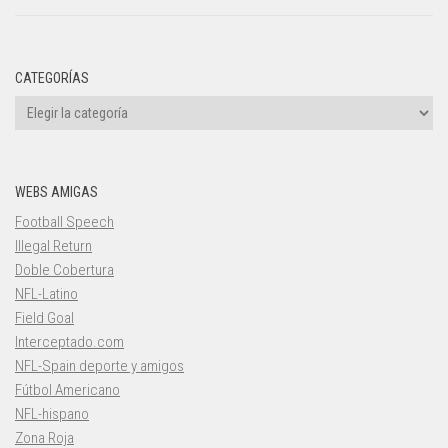
CATEGORÍAS
Categorías
WEBS AMIGAS
Football Speech
Illegal Return
Doble Cobertura
NFL-Latino
Field Goal
Interceptado.com
NFL-Spain deporte y amigos
Fútbol Americano
NFL-hispano
Zona Roja