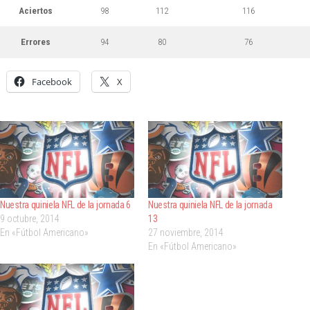
Aciertos
98
112
116
Errores
94
80
76
Facebook
X
Nuestra quiniela NFL de la jornada 6
Nuestra quiniela NFL de la jornada
9 octubre, 2014
13
En «Fútbol Americano»
27 noviembre, 2014
En «Fútbol Americano»