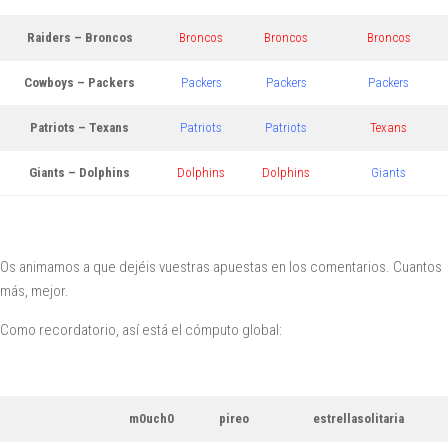
Raiders – Broncos
Broncos
Broncos
Broncos
Cowboys – Packers
Packers
Packers
Packers
Patriots – Texans
Patriots
Patriots
Texans
Giants – Dolphins
Dolphins
Dolphins
Giants
Os animamos a que dejéis vuestras apuestas en los comentarios. Cuantos
más, mejor.
Como recordatorio, así está el cómputo global:
m0uch0
pireo
estrellasolitaria