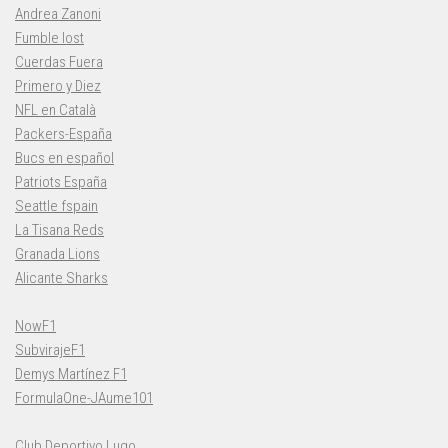
Andrea Zanoni
Fumble lost
Cuerdas Fuera
Primero y Diez
NFL en Català
Packers-España
Bucs en español
Patriots España
Seattle fspain
La Tisana Reds
Granada Lions
Alicante Sharks
NowF1
SubvirajeF1
Demys Martínez F1
FormulaOne-JAume101
Club Deportivo Lugo