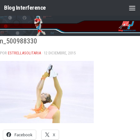
Blog Interference
Saltar al contenido
n_500988330
POR
ESTRELLASOLITARIA
· 12 DICIEMBRE, 2015
Facebook
X