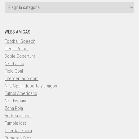
Categorías
WEBS AMIGAS
Football Speech
Illegal Return
Doble Cobertura
NFL-Latino
Field Goal
Interceptado.com
NFL-Spain deporte y amigos
Fútbol Americano
NFL-hispano
Zona Roja
Andrea Zanoni
Fumble lost
Cuerdas Fuera
Primero y Diez