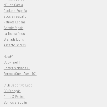
NFL en Català
Packers-España
Bucs en español
Patriots España
Seattle fspain
La Tisana Reds
Granada Lions
Alicante Sharks
NowF1
SubvirajeF1
Demys Martínez F1
FormulaOne-JAume101
Club Deportivo Lugo
CB Breogán
Porta XI Ensino
Somos Breogán