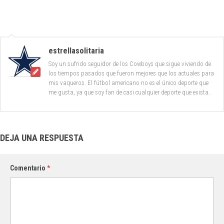
estrellasolitaria
Soy un sufrido seguidor de los Cowboys que sigue viviendo de
los tiempos pasados que fueron mejores que los actuales para
mis vaqueros. El fútbol americano no es el único deporte que
me gusta, ya que soy fan de casi cualquier deporte que exista.
DEJA UNA RESPUESTA
Comentario
*